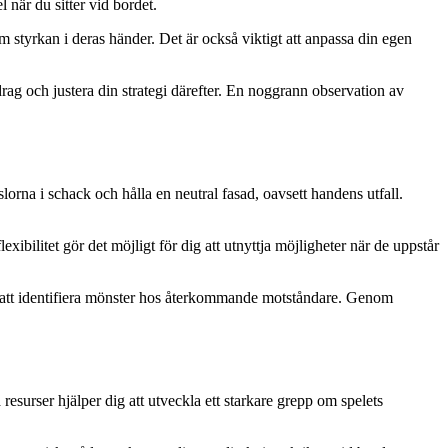
 när du sitter vid bordet.
 styrkan i deras händer. Det är också viktigt att anpassa din egen
rag och justera din strategi därefter. En noggrann observation av
nslorna i schack och hålla en neutral fasad, oavsett handens utfall.
ibilitet gör det möjligt för dig att utnyttja möjligheter när de uppstår
ckså att identifiera mönster hos återkommande motståndare. Genom
resurser hjälper dig att utveckla ett starkare grepp om spelets