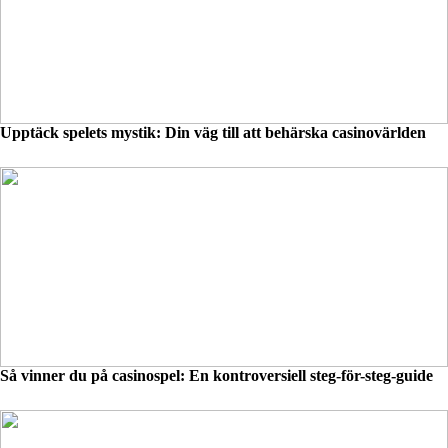
Upptäck spelets mystik: Din väg till att behärska casinovärlden
Så vinner du på casinospel: En kontroversiell steg-för-steg-guide