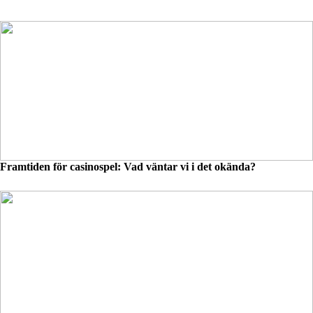
Framtiden för casinospel: Vad väntar vi i det okända?