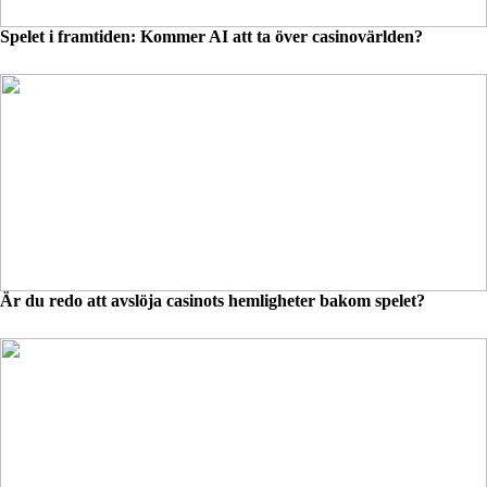
Spelet i framtiden: Kommer AI att ta över casinovärlden?
Är du redo att avslöja casinots hemligheter bakom spelet?