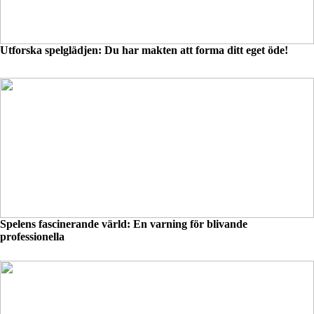
Utforska spelglädjen: Du har makten att forma ditt eget öde!
Spelens fascinerande värld: En varning för blivande
professionella