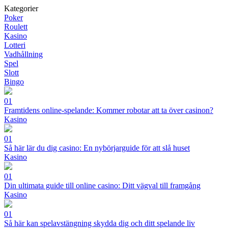
Kategorier
Poker
Roulett
Kasino
Lotteri
Vadhållning
Spel
Slott
Bingo
01
Framtidens online-spelande: Kommer robotar att ta över casinon?
Kasino
01
Så här lär du dig casino: En nybörjarguide för att slå huset
Kasino
01
Din ultimata guide till online casino: Ditt vägval till framgång
Kasino
01
Så här kan spelavstängning skydda dig och ditt spelande liv