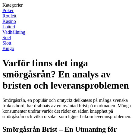
Kategorier
Poker
Roulett
Kasino
Lotteri
Vadhållning
Spel
Slott
Bingo
Varför finns det inga
smörgåsrån? En analys av
bristen och leveransproblemen
Smörgåsrån, en populär och omtyckt delikatess på många svenska
frukostbord, har drabbats av en oväntad brist på marknaden. Många
konsumenter undrar varför det råder en sådan knapphet på
smörgåsrån och vilka orsaker som ligger bakom leveransproblemen.
Smörgåsrån Brist – En Utmaning för