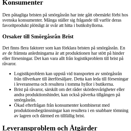
Konsumenter
Den påtagliga bristen på smörgåsrån har inte gått obemärkt förbi hos
svenska konsumenter. Många ställer sig frågande till varför deras
favoritprodukt plötsligt är svår att hitta i butikshyllorna.
Orsaker till Smörgåsrån Brist
Det finns flera faktorer som kan förklara bristen på smörgåsrån. En
av de främsta anledningarna är att produktionen har stött på hinder
eller förseningar. Det kan vara allt från logistikproblem till brist på
råvaror.
Logistikproblem kan uppstå vid transporten av smörgåsrån
från tillverkare till återförsäljare. Detta kan leda till förseningar
i leveranserna och resultera i tomma hyllor i butikerna.
Brist på råvaror, särskilt om det råder skördesvårigheter eller
andra produktionshinder, kan också påverka tillgången på
smörgåsrån.
Ökad efterfrågan från konsumenter kombinerat med
produktionsbegränsningar kan resultera i en snabbare tömning
av lagren och därmed en tillfällig brist.
Leveransproblem och Åtgärder