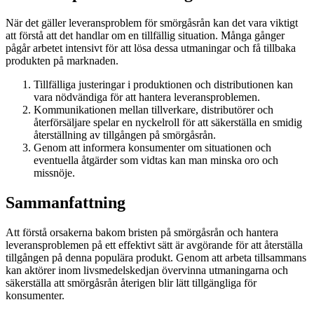
När det gäller leveransproblem för smörgåsrån kan det vara viktigt
att förstå att det handlar om en tillfällig situation. Många gånger
pågår arbetet intensivt för att lösa dessa utmaningar och få tillbaka
produkten på marknaden.
Tillfälliga justeringar i produktionen och distributionen kan
vara nödvändiga för att hantera leveransproblemen.
Kommunikationen mellan tillverkare, distributörer och
återförsäljare spelar en nyckelroll för att säkerställa en smidig
återställning av tillgången på smörgåsrån.
Genom att informera konsumenter om situationen och
eventuella åtgärder som vidtas kan man minska oro och
missnöje.
Sammanfattning
Att förstå orsakerna bakom bristen på smörgåsrån och hantera
leveransproblemen på ett effektivt sätt är avgörande för att återställa
tillgången på denna populära produkt. Genom att arbeta tillsammans
kan aktörer inom livsmedelskedjan övervinna utmaningarna och
säkerställa att smörgåsrån återigen blir lätt tillgängliga för
konsumenter.