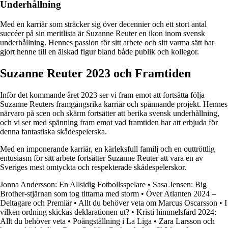
Underhållning
Med en karriär som sträcker sig över decennier och ett stort antal
succéer på sin meritlista är Suzanne Reuter en ikon inom svensk
underhållning. Hennes passion för sitt arbete och sitt varma sätt har
gjort henne till en älskad figur bland både publik och kollegor.
Suzanne Reuter 2023 och Framtiden
Inför det kommande året 2023 ser vi fram emot att fortsätta följa
Suzanne Reuters framgångsrika karriär och spännande projekt. Hennes
närvaro på scen och skärm fortsätter att berika svensk underhållning,
och vi ser med spänning fram emot vad framtiden har att erbjuda för
denna fantastiska skådespelerska.
Med en imponerande karriär, en kärleksfull familj och en outtröttlig
entusiasm för sitt arbete fortsätter Suzanne Reuter att vara en av
Sveriges mest omtyckta och respekterade skådespelerskor.
Jonna Andersson: En Allsidig Fotbollsspelare
•
Sasa Jensen: Big
Brother-stjärnan som tog tittarna med storm
•
Över Atlanten 2024 –
Deltagare och Premiär
•
Allt du behöver veta om Marcus Oscarsson
•
I
vilken ordning skickas deklarationen ut?
•
Kristi himmelsfärd 2024:
Allt du behöver veta
•
Poängställning i La Liga
•
Zara Larsson och