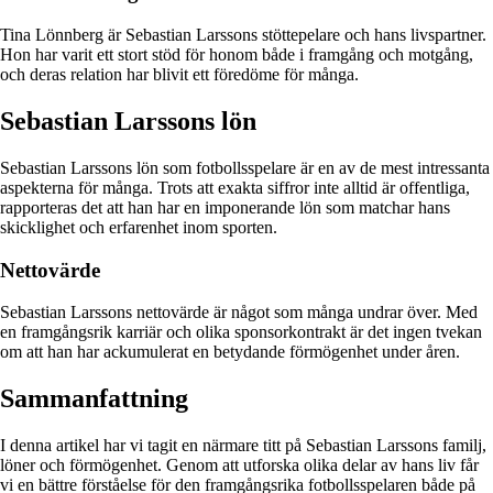
Tina Lönnberg är Sebastian Larssons stöttepelare och hans livspartner.
Hon har varit ett stort stöd för honom både i framgång och motgång,
och deras relation har blivit ett föredöme för många.
Sebastian Larssons lön
Sebastian Larssons lön som fotbollsspelare är en av de mest intressanta
aspekterna för många. Trots att exakta siffror inte alltid är offentliga,
rapporteras det att han har en imponerande lön som matchar hans
skicklighet och erfarenhet inom sporten.
Nettovärde
Sebastian Larssons nettovärde är något som många undrar över. Med
en framgångsrik karriär och olika sponsorkontrakt är det ingen tvekan
om att han har ackumulerat en betydande förmögenhet under åren.
Sammanfattning
I denna artikel har vi tagit en närmare titt på Sebastian Larssons familj,
löner och förmögenhet. Genom att utforska olika delar av hans liv får
vi en bättre förståelse för den framgångsrika fotbollsspelaren både på