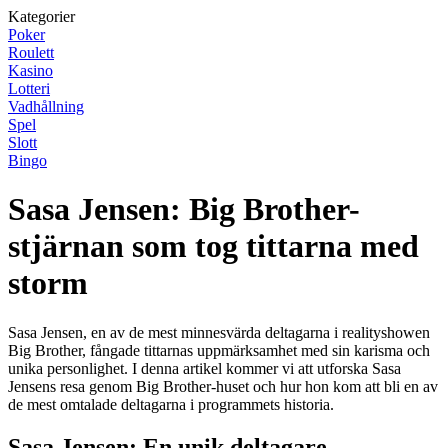
Kategorier
Poker
Roulett
Kasino
Lotteri
Vadhållning
Spel
Slott
Bingo
Sasa Jensen: Big Brother-
stjärnan som tog tittarna med
storm
Sasa Jensen, en av de mest minnesvärda deltagarna i realityshowen
Big Brother, fångade tittarnas uppmärksamhet med sin karisma och
unika personlighet. I denna artikel kommer vi att utforska Sasa
Jensens resa genom Big Brother-huset och hur hon kom att bli en av
de mest omtalade deltagarna i programmets historia.
Sasa Jensen: En unik deltagare