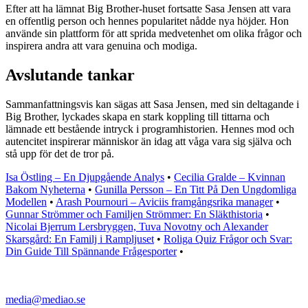
Efter att ha lämnat Big Brother-huset fortsatte Sasa Jensen att vara
en offentlig person och hennes popularitet nådde nya höjder. Hon
använde sin plattform för att sprida medvetenhet om olika frågor och
inspirera andra att vara genuina och modiga.
Avslutande tankar
Sammanfattningsvis kan sägas att Sasa Jensen, med sin deltagande i
Big Brother, lyckades skapa en stark koppling till tittarna och
lämnade ett bestående intryck i programhistorien. Hennes mod och
autencitet inspirerar människor än idag att våga vara sig själva och
stå upp för det de tror på.
Isa Östling – En Djupgående Analys
•
Cecilia Gralde – Kvinnan
Bakom Nyheterna
•
Gunilla Persson – En Titt På Den Ungdomliga
Modellen
•
Arash Pournouri – Aviciis framgångsrika manager
•
Gunnar Strömmer och Familjen Strömmer: En Släkthistoria
•
Nicolai Bjerrum Lersbryggen, Tuva Novotny och Alexander
Skarsgård: En Familj i Rampljuset
•
Roliga Quiz Frågor och Svar:
Din Guide Till Spännande Frågesporter
•
media@mediao.se