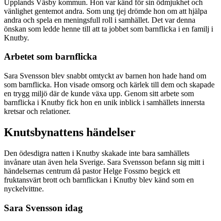
Upplands Väsby kommun. Hon var känd för sin ödmjukhet och
vänlighet gentemot andra. Som ung tjej drömde hon om att hjälpa
andra och spela en meningsfull roll i samhället. Det var denna
önskan som ledde henne till att ta jobbet som barnflicka i en familj i
Knutby.
Arbetet som barnflicka
Sara Svensson blev snabbt omtyckt av barnen hon hade hand om
som barnflicka. Hon visade omsorg och kärlek till dem och skapade
en trygg miljö där de kunde växa upp. Genom sitt arbete som
barnflicka i Knutby fick hon en unik inblick i samhällets innersta
kretsar och relationer.
Knutsbynattens händelser
Den ödesdigra natten i Knutby skakade inte bara samhällets
invånare utan även hela Sverige. Sara Svensson befann sig mitt i
händelsernas centrum då pastor Helge Fossmo begick ett
fruktansvärt brott och barnflickan i Knutby blev känd som en
nyckelvittne.
Sara Svensson idag