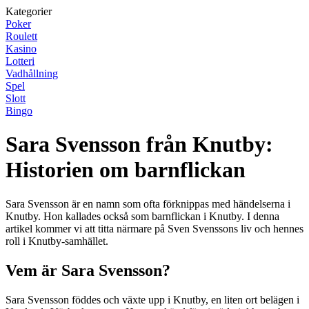
Kategorier
Poker
Roulett
Kasino
Lotteri
Vadhållning
Spel
Slott
Bingo
Sara Svensson från Knutby:
Historien om barnflickan
Sara Svensson är en namn som ofta förknippas med händelserna i
Knutby. Hon kallades också som barnflickan i Knutby. I denna
artikel kommer vi att titta närmare på Sven Svenssons liv och hennes
roll i Knutby-samhället.
Vem är Sara Svensson?
Sara Svensson föddes och växte upp i Knutby, en liten ort belägen i