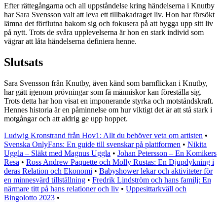
Efter rättegångarna och all uppståndelse kring händelserna i Knutby
har Sara Svensson valt att leva ett tillbakadraget liv. Hon har försökt
lämna det förflutna bakom sig och fokusera på att bygga upp sitt liv
på nytt. Trots de svåra upplevelserna är hon en stark individ som
vägrar att låta händelserna definiera henne.
Slutsats
Sara Svensson från Knutby, även känd som barnflickan i Knutby,
har gått igenom prövningar som få människor kan föreställa sig.
Trots detta har hon visat en imponerande styrka och motståndskraft.
Hennes historia är en påminnelse om hur viktigt det är att stå stark i
motgångar och att aldrig ge upp hoppet.
Ludwig Kronstrand från Hov1: Allt du behöver veta om artisten
•
Svenska OnlyFans: En guide till svenskar på plattformen
•
Nikita
Uggla – Släkt med Magnus Uggla
•
Johan Petersson – En Komikers
Resa
•
Ross Andrew Paquette och Molly Rustas: En Djupdykning i
deras Relation och Ekonomi
•
Babyshower lekar och aktiviteter för
en minnesvärd tillställning
•
Fredrik Lindström och hans familj: En
närmare titt på hans relationer och liv
•
Uppesittarkväll och
Bingolotto 2023
•