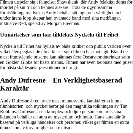
Filmen utspelar sig i fängelset Shawshank, där Andy felaktigt döms för
mordet på sin fru och hennes älskare. Trots de ogynnsamma
förutsättningarna lyckas Andy behålla sitt lugn och värdighet, och
under årens lopp skapar han oväntade band med sina medfångar,
inklusive Red, spelad av Morgan Freeman.
Utmärkelser som har tilldelats Nyckeln till Frihet
Nyckeln till Frihet har hyllats av både kritiker och publik världen över,
vilket återspeglas i de utmärkelser som filmen har mottagit. Bland de
mest framstående priserna kan nämnas flera Oscarsnomineringar samt
en Golden Globe för bästa manus. Filmen har även belönats med priser
för bästa skådespelarprestationer och regi.
Andy Dufresne – En Verklighetsbaserad
Karaktär
Andy Dufresne är en av de mest minnesvärda karaktärerna inom
filmhistorien, och mycket beror på den magnifika tolkningen av Tim
Robbins. Dufresne är en komplex och djup person som trots sina
lidanden behåller en aura av mysterium och hopp. Hans karaktär är
baserad på verkliga händelser och personer, vilket ger filmen en extra
dimension av trovärdighet och realism.