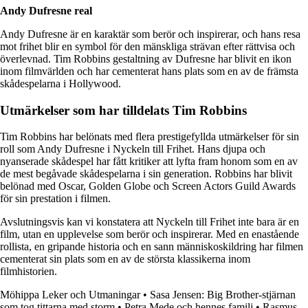
Andy Dufresne real
Andy Dufresne är en karaktär som berör och inspirerar, och hans resa
mot frihet blir en symbol för den mänskliga strävan efter rättvisa och
överlevnad. Tim Robbins gestaltning av Dufresne har blivit en ikon
inom filmvärlden och har cementerat hans plats som en av de främsta
skådespelarna i Hollywood.
Utmärkelser som har tilldelats Tim Robbins
Tim Robbins har belönats med flera prestigefyllda utmärkelser för sin
roll som Andy Dufresne i Nyckeln till Frihet. Hans djupa och
nyanserade skådespel har fått kritiker att lyfta fram honom som en av
de mest begåvade skådespelarna i sin generation. Robbins har blivit
belönad med Oscar, Golden Globe och Screen Actors Guild Awards
för sin prestation i filmen.
Avslutningsvis kan vi konstatera att Nyckeln till Frihet inte bara är en
film, utan en upplevelse som berör och inspirerar. Med en enastående
rollista, en gripande historia och en sann människoskildring har filmen
cementerat sin plats som en av de största klassikerna inom
filmhistorien.
Möhippa Leker och Utmaningar
•
Sasa Jensen: Big Brother-stjärnan
som tog tittarna med storm
•
Petra Mede och hennes familj
•
Rasmus