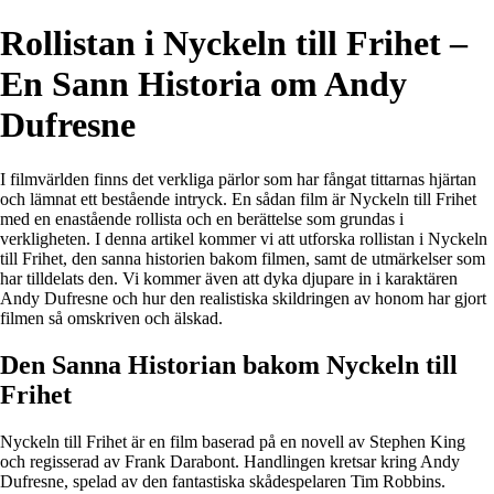
Rollistan i Nyckeln till Frihet –
En Sann Historia om Andy
Dufresne
I filmvärlden finns det verkliga pärlor som har fångat tittarnas hjärtan
och lämnat ett bestående intryck. En sådan film är Nyckeln till Frihet
med en enastående rollista och en berättelse som grundas i
verkligheten. I denna artikel kommer vi att utforska rollistan i Nyckeln
till Frihet, den sanna historien bakom filmen, samt de utmärkelser som
har tilldelats den. Vi kommer även att dyka djupare in i karaktären
Andy Dufresne och hur den realistiska skildringen av honom har gjort
filmen så omskriven och älskad.
Den Sanna Historian bakom Nyckeln till
Frihet
Nyckeln till Frihet är en film baserad på en novell av Stephen King
och regisserad av Frank Darabont. Handlingen kretsar kring Andy
Dufresne, spelad av den fantastiska skådespelaren Tim Robbins.