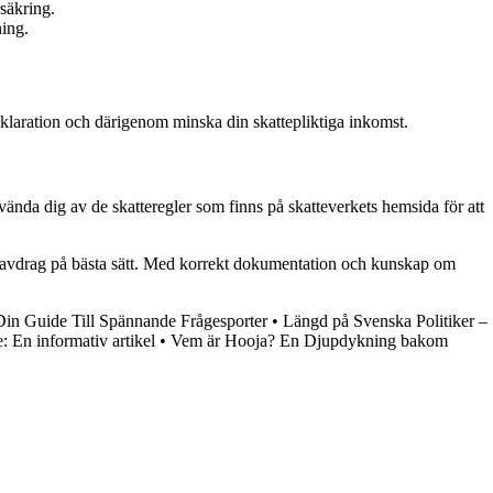
säkring.
ning.
deklaration och därigenom minska din skattepliktiga inkomst.
vända dig av de skatteregler som finns på skatteverkets hemsida för att
ssa avdrag på bästa sätt. Med korrekt dokumentation och kunskap om
Din Guide Till Spännande Frågesporter
•
Längd på Svenska Politiker –
 En informativ artikel
•
Vem är Hooja? En Djupdykning bakom