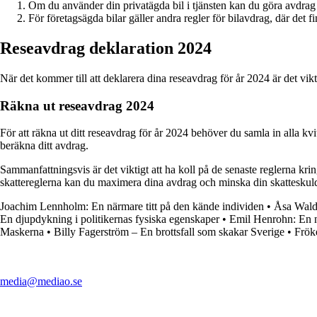
Om du använder din privatägda bil i tjänsten kan du göra avdrag 
För företagsägda bilar gäller andra regler för bilavdrag, där det 
Reseavdrag deklaration 2024
När det kommer till att deklarera dina reseavdrag för år 2024 är det vi
Räkna ut reseavdrag 2024
För att räkna ut ditt reseavdrag för år 2024 behöver du samla in alla kv
beräkna ditt avdrag.
Sammanfattningsvis är det viktigt att ha koll på de senaste reglerna k
skattereglerna kan du maximera dina avdrag och minska din skatteskul
Joachim Lennholm: En närmare titt på den kände individen
•
Åsa Walda
En djupdykning i politikernas fysiska egenskaper
•
Emil Henrohn: En nä
Maskerna
•
Billy Fagerström – En brottsfall som skakar Sverige
•
Frök
media@mediao.se