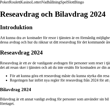
Poker
Roulett
Kasino
Lotteri
Vadhållning
Spel
Slott
Bingo
Reseavdrag och Bilavdrag 2024
Introduktion
Att kunna dra av kostnader för resor i tjänsten är en förmånlig möjlig
dessa avdrag och hur du räknar ut ditt reseavdrag för det kommande åre
Reseavdrag 2024
Reseavdrag är ett av de vanligaste avdragen för personer som reser i tjä
det att resan sker i tjänsten och att du inte ersätts för kostnaden av din a
För att kunna göra ett reseavdrag måste du kunna styrka din res
Regeringen har infört nya regler för reseavdrag från 2024 för att 
Bilavdrag 2024
Bilavdrag är ett annat vanligt avdrag för personer som använder sin bil 
företaget.