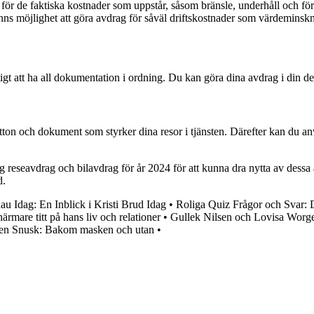
för de faktiska kostnader som uppstår, såsom bränsle, underhåll och för
finns möjlighet att göra avdrag för såväl driftskostnader som värdeminsk
ktigt att ha all dokumentation i ordning. Du kan göra dina avdrag i din 
itton och dokument som styrker dina resor i tjänsten. Därefter kan du an
ring reseavdrag och bilavdrag för år 2024 för att kunna dra nytta av de
d.
u Idag: En Inblick i Kristi Brud Idag
•
Roliga Quiz Frågor och Svar: 
rmare titt på hans liv och relationer
•
Gullek Nilsen och Lovisa Worge:
en Snusk: Bakom masken och utan
•