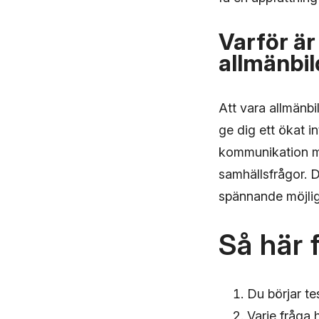
Varför är
allmänbi
Att vara allmänbi
ge dig ett ökat in
kommunikation me
samhällsfrågor. 
spännande möjlig
Så här 
Du börjar te
Varje fråga h