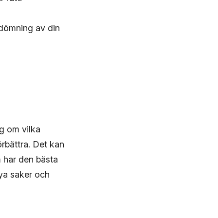
edömning av din
ng om vilka
rbättra. Det kan
m har den bästa
nya saker och