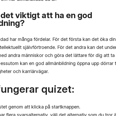
 det viktigt att ha en god
ldning?
ldad har många fördelar. För det första kan det öka din
tellektuellt självförtroende. För det andra kan det under
d andra människor och göra det lättare för dig att ta 
Dessutom kan en god allmänbildning öppna upp dörrar ti
heter och karriärvägar.
fungerar quizet:
stet genom att klicka på startknappen.
ar flera svarsalternativ, välj det alternativ som du tror är