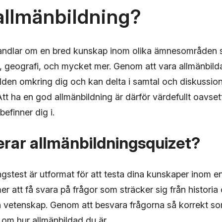
allmänbildning?
andlar om en bred kunskap inom olika ämnesområden s
r, geografi, och mycket mer. Genom att vara allmänbild
ärlden omkring dig och kan delta i samtal och diskussi
Att ha en god allmänbildning är därför värdefullt oavsett
finner dig i.
rar allmänbildningsquizet?
ngstest är utformat för att testa dina kunskaper inom 
att få svara på frågor som sträcker sig från historia o
h vetenskap. Genom att besvara frågorna så korrekt so
 om hur allmänbildad du är.