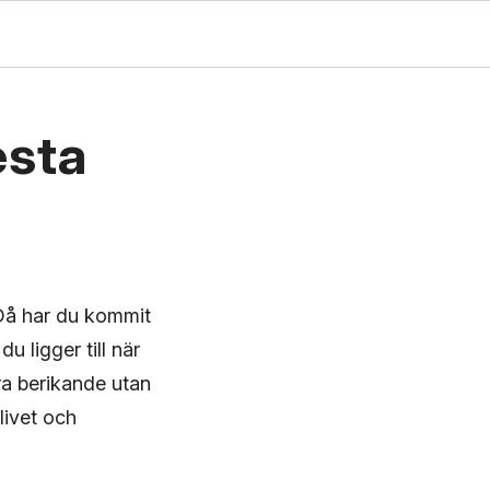
esta
 Då har du kommit
u ligger till när
ra berikande utan
livet och