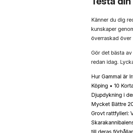
Testa din
Känner du dig red
kunskaper genom a
överraskad över 
Gör det bästa av 
redan idag. Lycka 
Hur Gammal är I
Köping
•
10 Kort
Djupdykning i de
Mycket Bättre 2
Grovt rattfylleri
Skarakannibalens 
till deras förhåll