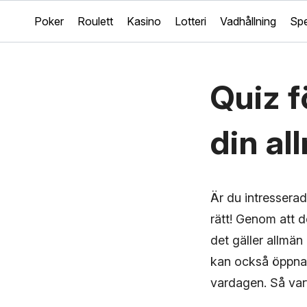
Poker
Roulett
Kasino
Lotteri
Vadhållning
Spe
Quiz f
din al
Är du intresserad
rätt! Genom att de
det gäller allmän
kan också öppna 
vardagen. Så varf