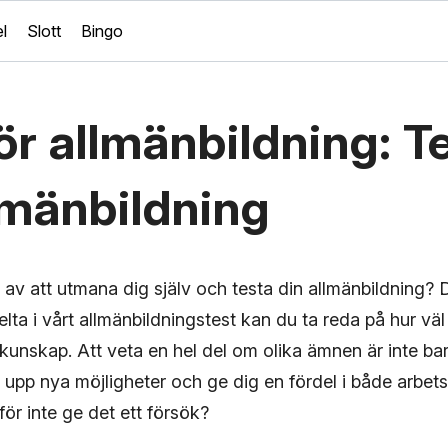
l
Slott
Bingo
ör allmänbildning: T
lmänbildning
 av att utmana dig själv och testa din allmänbildning?
lta i vårt allmänbildningstest kan du ta reda på hur väl d
 kunskap. Att veta en hel del om olika ämnen är inte ba
upp nya möjligheter och ge dig en fördel i både arbets
ör inte ge det ett försök?