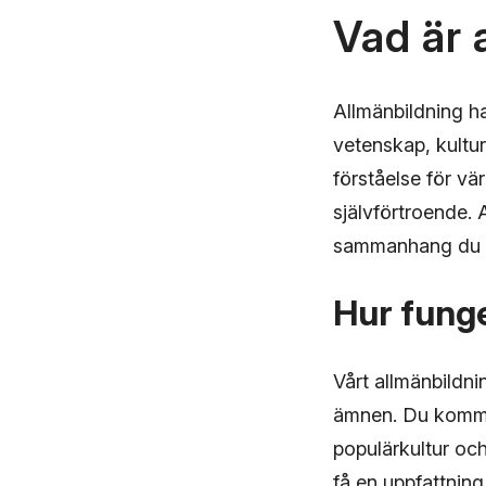
Vad är 
Allmänbildning h
vetenskap, kultu
förståelse för v
självförtroende. 
sammanhang du be
Hur funge
Vårt allmänbildni
ämnen. Du kommer 
populärkultur oc
få en uppfattning