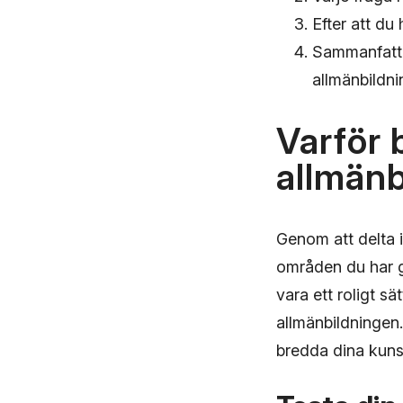
Efter att du 
Sammanfattn
allmänbildni
Varför 
allmänb
Genom att delta i
områden du har g
vara ett roligt s
allmänbildningen.
bredda dina kuns