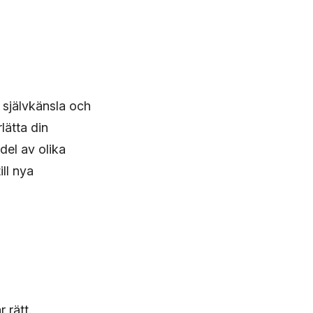
 självkänsla och
lätta din
del av olika
ll nya
 rätt.