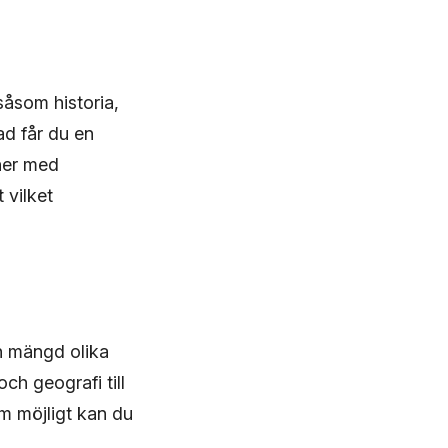
åsom historia,
ad får du en
oner med
 vilket
en mängd olika
ch geografi till
m möjligt kan du