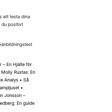
 att testa dina
 du positivt
lmänbildningstest
– En Hjälte för
Molly Rustas: En
de Analys
•
Så
ampljuset
•
in Jonsson –
dberg: En guide