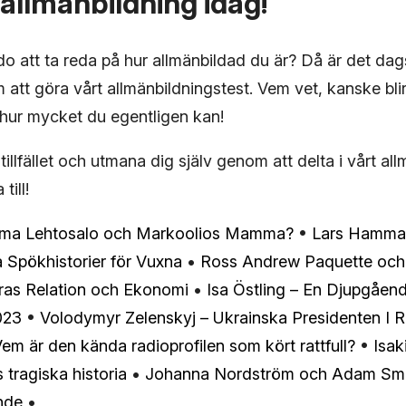
 allmänbildning idag!
o att ta reda på hur allmänbildad du är? Då är det dags
tt göra vårt allmänbildningstest. Vem vet, kanske blir
hur mycket du egentligen kan!
tillfället och utmana dig själv genom att delta i vårt al
till!
rma Lehtosalo och Markoolios Mamma?
•
Lars Hammar 
a Spökhistorier för Vuxna
•
Ross Andrew Paquette och 
ras Relation och Ekonomi
•
Isa Östling – En Djupgåen
023
•
Volodymyr Zelenskyj – Ukrainska Presidenten I R
: Vem är den kända radioprofilen som kört rattfull?
•
Isak
tragiska historia
•
Johanna Nordström och Adam Sme
ande
•