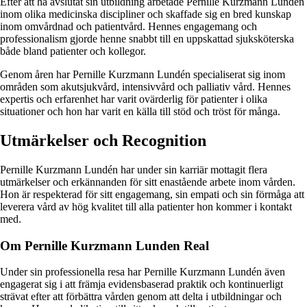
Efter att ha avslutat sin utbildning arbetade Pernille Kurzmann Lundén
inom olika medicinska discipliner och skaffade sig en bred kunskap
inom omvårdnad och patientvård. Hennes engagemang och
professionalism gjorde henne snabbt till en uppskattad sjuksköterska
både bland patienter och kollegor.
Genom åren har Pernille Kurzmann Lundén specialiserat sig inom
områden som akutsjukvård, intensivvård och palliativ vård. Hennes
expertis och erfarenhet har varit ovärderlig för patienter i olika
situationer och hon har varit en källa till stöd och tröst för många.
Utmärkelser och Recognition
Pernille Kurzmann Lundén har under sin karriär mottagit flera
utmärkelser och erkännanden för sitt enastående arbete inom vården.
Hon är respekterad för sitt engagemang, sin empati och sin förmåga att
leverera vård av hög kvalitet till alla patienter hon kommer i kontakt
med.
Om Pernille Kurzmann Lunden Real
Under sin professionella resa har Pernille Kurzmann Lundén även
engagerat sig i att främja evidensbaserad praktik och kontinuerligt
strävat efter att förbättra vården genom att delta i utbildningar och