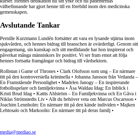
kurser. Hennes dedikation till sitt yrke och till patienternas
välbefinnande har gjort henne till en förebild inom den medicinska
gemenskapen.
Avslutande Tankar
Pernille Kurzmann Lundén fortsätter att vara en lysande stjärna inom
sjukvården, och hennes bidrag till branschen är ovärderligt. Genom sitt
engagemang, sin kunskap och sitt medlidande har hon inspirerat och
påverkat många människors liv positivt. Vi ser fram emot att följa
hennes fortsatta framgångar och bidrag till vårdsektorn.
Rollistan i Game of Thrones
•
Clark Olofsson som ung – En närmare
titt på den kontroversiella kriminella
•
Johanna Jansson från Vetlanda –
En Framstående Personlighet
•
Madelen Janogy – En inspirerande
fotbollsspelare och familjekvinna
•
Åsa Waldau Idag: En Inblick i
Kristi Brud Idag
•
Kattis Ahlström – En Familjekvinna och En Gåva i
Niklas Strömstedts Liv
•
Allt du behöver veta om Marcus Oscarsson
•
Joachim Lennholm: En närmare titt på den kände individen
•
Majken
Lehtosalo och Markoolio: En närmare titt på deras familj
•
media@mediao.se