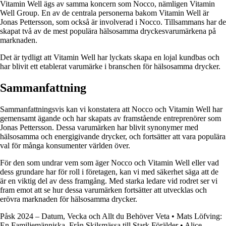
Vitamin Well ägs av samma koncern som Nocco, nämligen Vitamin
Well Group. En av de centrala personerna bakom Vitamin Well är
Jonas Pettersson, som också är involverad i Nocco. Tillsammans har de
skapat två av de mest populära hälsosamma dryckesvarumärkena på
marknaden.
Det är tydligt att Vitamin Well har lyckats skapa en lojal kundbas och
har blivit ett etablerat varumärke i branschen för hälsosamma drycker.
Sammanfattning
Sammanfattningsvis kan vi konstatera att Nocco och Vitamin Well har
gemensamt ägande och har skapats av framstående entreprenörer som
Jonas Pettersson. Dessa varumärken har blivit synonymer med
hälsosamma och energigivande drycker, och fortsätter att vara populära
val för många konsumenter världen över.
För den som undrar vem som äger Nocco och Vitamin Well eller vad
dess grundare har för roll i företagen, kan vi med säkerhet säga att de
är en viktig del av dess framgång. Med starka ledare vid rodret ser vi
fram emot att se hur dessa varumärken fortsätter att utvecklas och
erövra marknaden för hälsosamma drycker.
Påsk 2024 – Datum, Vecka och Allt du Behöver Veta
•
Mats Löfving:
En Familjemänniska, Från Skilsmässa till Stark Förälder
•
Alice