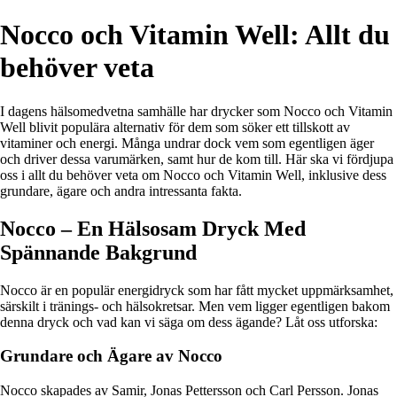
Nocco och Vitamin Well: Allt du
behöver veta
I dagens hälsomedvetna samhälle har drycker som Nocco och Vitamin
Well blivit populära alternativ för dem som söker ett tillskott av
vitaminer och energi. Många undrar dock vem som egentligen äger
och driver dessa varumärken, samt hur de kom till. Här ska vi fördjupa
oss i allt du behöver veta om Nocco och Vitamin Well, inklusive dess
grundare, ägare och andra intressanta fakta.
Nocco – En Hälsosam Dryck Med
Spännande Bakgrund
Nocco är en populär energidryck som har fått mycket uppmärksamhet,
särskilt i tränings- och hälsokretsar. Men vem ligger egentligen bakom
denna dryck och vad kan vi säga om dess ägande? Låt oss utforska:
Grundare och Ägare av Nocco
Nocco skapades av Samir, Jonas Pettersson och Carl Persson. Jonas