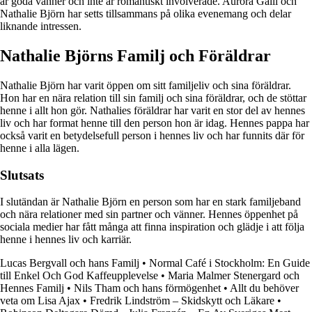
är goda vänner och inte är romantiskt involverade. Aurora Galli och
Nathalie Björn har setts tillsammans på olika evenemang och delar
liknande intressen.
Nathalie Björns Familj och Föräldrar
Nathalie Björn har varit öppen om sitt familjeliv och sina föräldrar.
Hon har en nära relation till sin familj och sina föräldrar, och de stöttar
henne i allt hon gör. Nathalies föräldrar har varit en stor del av hennes
liv och har format henne till den person hon är idag. Hennes pappa har
också varit en betydelsefull person i hennes liv och har funnits där för
henne i alla lägen.
Slutsats
I slutändan är Nathalie Björn en person som har en stark familjeband
och nära relationer med sin partner och vänner. Hennes öppenhet på
sociala medier har fått många att finna inspiration och glädje i att följa
henne i hennes liv och karriär.
Lucas Bergvall och hans Familj
•
Normal Café i Stockholm: En Guide
till Enkel Och God Kaffeupplevelse
•
Maria Malmer Stenergard och
Hennes Familj
•
Nils Tham och hans förmögenhet
•
Allt du behöver
veta om Lisa Ajax
•
Fredrik Lindström – Skidskytt och Läkare
•