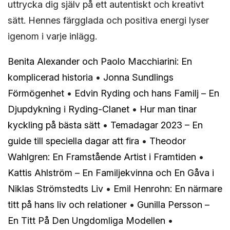
uttrycka dig själv på ett autentiskt och kreativt
sätt. Hennes färgglada och positiva energi lyser
igenom i varje inlägg.
Benita Alexander och Paolo Macchiarini: En
komplicerad historia
•
Jonna Sundlings
Förmögenhet
•
Edvin Ryding och hans Familj – En
Djupdykning i Ryding-Clanet
•
Hur man tinar
kyckling på bästa sätt
•
Temadagar 2023 – En
guide till speciella dagar att fira
•
Theodor
Wahlgren: En Framstående Artist i Framtiden
•
Kattis Ahlström – En Familjekvinna och En Gåva i
Niklas Strömstedts Liv
•
Emil Henrohn: En närmare
titt på hans liv och relationer
•
Gunilla Persson –
En Titt På Den Ungdomliga Modellen
•