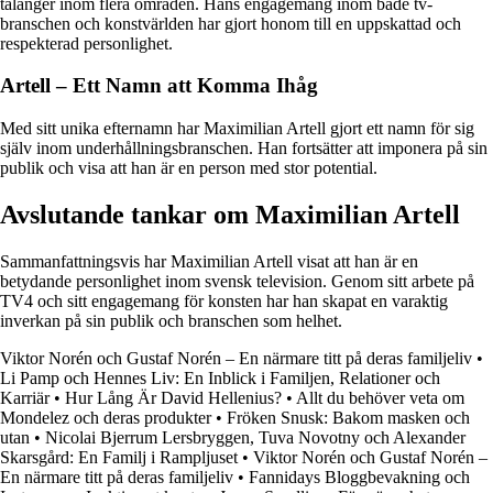
talanger inom flera områden. Hans engagemang inom både tv-
branschen och konstvärlden har gjort honom till en uppskattad och
respekterad personlighet.
Artell – Ett Namn att Komma Ihåg
Med sitt unika efternamn har Maximilian Artell gjort ett namn för sig
själv inom underhållningsbranschen. Han fortsätter att imponera på sin
publik och visa att han är en person med stor potential.
Avslutande tankar om Maximilian Artell
Sammanfattningsvis har Maximilian Artell visat att han är en
betydande personlighet inom svensk television. Genom sitt arbete på
TV4 och sitt engagemang för konsten har han skapat en varaktig
inverkan på sin publik och branschen som helhet.
Viktor Norén och Gustaf Norén – En närmare titt på deras familjeliv
•
Li Pamp och Hennes Liv: En Inblick i Familjen, Relationer och
Karriär
•
Hur Lång Är David Hellenius?
•
Allt du behöver veta om
Mondelez och deras produkter
•
Fröken Snusk: Bakom masken och
utan
•
Nicolai Bjerrum Lersbryggen, Tuva Novotny och Alexander
Skarsgård: En Familj i Rampljuset
•
Viktor Norén och Gustaf Norén –
En närmare titt på deras familjeliv
•
Fannidays Bloggbevakning och