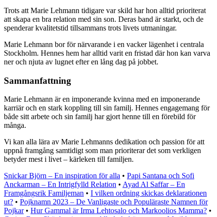
Trots att Marie Lehmann tidigare var skild har hon alltid prioriterat
att skapa en bra relation med sin son. Deras band är starkt, och de
spenderar kvalitetstid tillsammans trots livets utmaningar.
Marie Lehmann bor för närvarande i en vacker lägenhet i centrala
Stockholm. Hennes hem har alltid varit en fristad där hon kan varva
ner och njuta av lugnet efter en lång dag på jobbet.
Sammanfattning
Marie Lehmann är en imponerande kvinna med en imponerande
karriär och en stark koppling till sin familj. Hennes engagemang för
både sitt arbete och sin familj har gjort henne till en förebild för
många.
Vi kan alla lära av Marie Lehmanns dedikation och passion för att
uppnå framgång samtidigt som man prioriterar det som verkligen
betyder mest i livet – kärleken till familjen.
Snickar Björn – En inspiration för alla
•
Papi Santana och Sofi
Anckarman – En Intrigfylld Relation
•
Ayad Al Saffar – En
Framgångsrik Familjeman
•
I vilken ordning skickas deklarationen
ut?
•
Pojknamn 2023 – De Vanligaste och Populäraste Namnen för
Pojkar
•
Hur Gammal är Irma Lehtosalo och Markoolios Mamma?
•