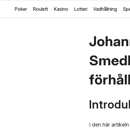
Poker
Roulett
Kasino
Lotteri
Vadhållning
Spe
Johan
Smedbe
förhål
Introdu
I den här artikel