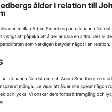
bergs ålder i relation till J
öm
sskillnaden mellan Adam Smedberg och Johanna Nordst
t viktigt att påpeka att ålder är bara en siffra. Det är 
tibiliteten som verkligen betyder något i en relation.
s
g har Johanna Nordström och Adam Smedberg en stark 
nspirerat många. De visar att ålder inte spelar någon rol
rlek och lycka. Vi önskar dem fortsatt framgång och lyc
a.