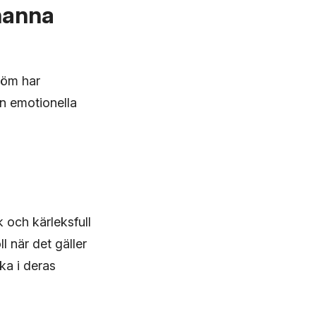
ohanna
röm har
den emotionella
och kärleksfull
l när det gäller
ka i deras