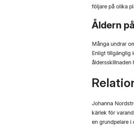
följare på olika p
Åldern p
Många undrar om
Enligt tillgängl
åldersskillnaden h
Relati
Johanna Nordstr
kärlek för varand
en grundpelare i 