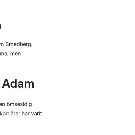
n
am Smedberg.
anna, men
h Adam
en ömsesidig
rriärer har varit