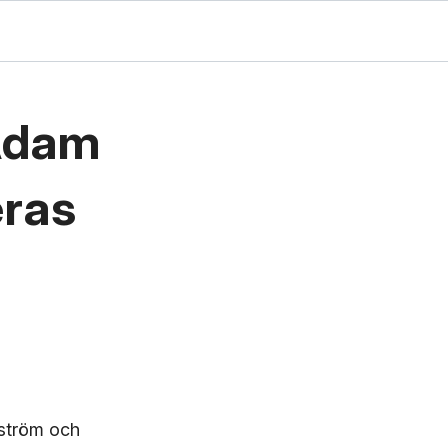
Adam
eras
dström och