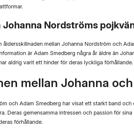
lattformar.
å Johanna Nordströms pojkvä
 åldersskillnaden mellan Johanna Nordström och Ad
ig information är Adam Smedberg några år äldre än Joh
ar aldrig varit ett hinder för deras lyckliga förhållande.
onen mellan Johanna oc
öm och Adam Smedberg har visat ett starkt band och 
ra. Deras gemensamma intressen och passion för sina ka
deras förhållande.