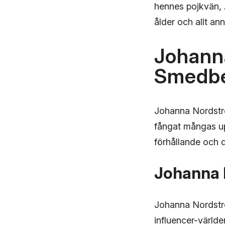
hennes pojkvän, 
ålder och allt a
Johann
Smedb
Johanna Nordstr
fångat mångas up
förhållande och de
Johanna 
Johanna Nordstr
influencer-världe