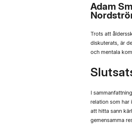
Adam Smed
Nordstr
Trots att ålder
diskuterats, är de
och mentala kompa
Slutsat
I sammanfattnin
relation som har i
att hitta sann kä
gemensamma res