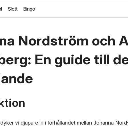
l
Slott
Bingo
na Nordström och 
rg: En guide till d
lande
ktion
n dyker vi djupare in i förhållandet mellan Johanna Nor