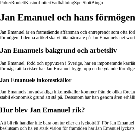
Poker
Roulett
Kasino
Lotteri
Vadhållning
Spel
Slott
Bingo
Jan Emanuel och hans förmögen
Jan Emanuel är en framstående affärsman och entreprenör som ofta fö
förmögen. I denna artikel ska vi titta närmare på Jan Emanuels net wor
Jan Emanuels bakgrund och arbetsliv
Jan Emanuel, född och uppvuxen i Sverige, har en imponerande karriär
förmåga att ta risker har Jan Emanuel byggt upp en betydande förmöge
Jan Emanuels inkomstkällor
Jan Emanuels huvudsakliga inkomstkällor kommer från de olika företag h
stabil ekonomisk grund att stå på. Dessutom har han genom åren erhållit 
Hur blev Jan Emanuel rik?
Att bli rik handlar inte bara om tur eller en lyckoträff. För Jan Emanuel 
beslutsam och ha en stark vision för framtiden har Jan Emanuel lycka