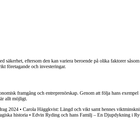
 med säkerhet, eftersom den kan variera beroende på olika faktorer så
kt företagande och investeringar.
konomisk framgång och entreprenörskap. Genom att följa hans exempel o
 allt möjligt.
drag 2024
•
Carola Häggkvist: Längd och vikt samt hennes viktminskni
agiska historia
•
Edvin Ryding och hans Familj – En Djupdykning i Ry