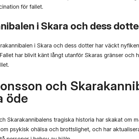
nation för fallet.
ibalen i Skara och dess dotte
rakannibalen i Skara och dess dotter har väckt nyfike
Fallet har blivit känt långt utanför Skaras gränser och h
let.
Jonsson och Skarakanni
a öde
ch Skarakannibalens tragiska historia har skakat om må
nke om psykisk ohälsa och brottslighet, och har aktualise
tå personer i behov av hjälp.