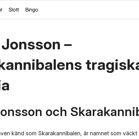
l
Slott
Bingo
 Jonsson –
kannibalens tragisk
ia
Jonsson och Skarakanni
även känd som Skarakannibalen, är namnet som väckt 