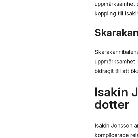
uppmärksamhet o
koppling till Is
Skarakan
Skarakannibalens
uppmärksamhet i s
bidragit till att ö
Isakin 
dotter
Isakin Jonsson är
komplicerade relat