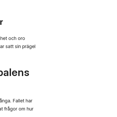
r
nhet och oro
ar satt sin prägel
balens
nga. Fallet har
rat frågor om hur