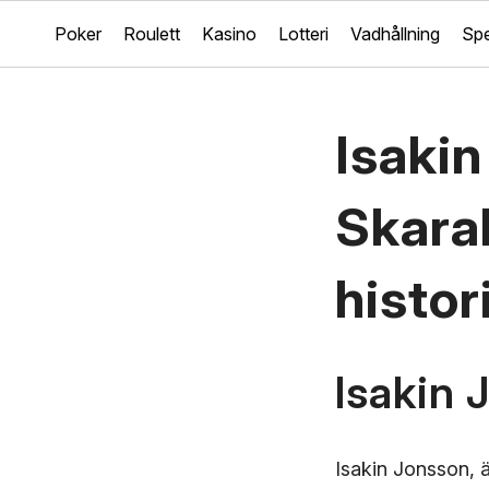
Poker
Roulett
Kasino
Lotteri
Vadhållning
Spe
Isakin
Skara
histor
Isakin 
Isakin Jonsson, 