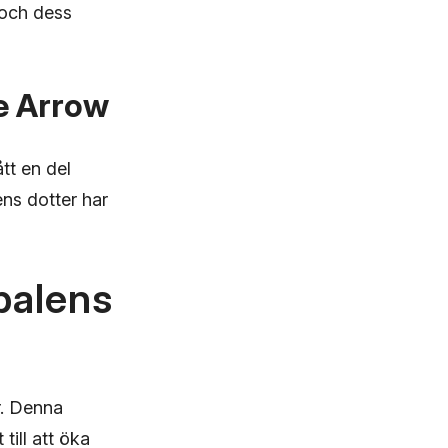
 och dess
e Arrow
tt en del
ens dotter har
balens
r. Denna
till att öka