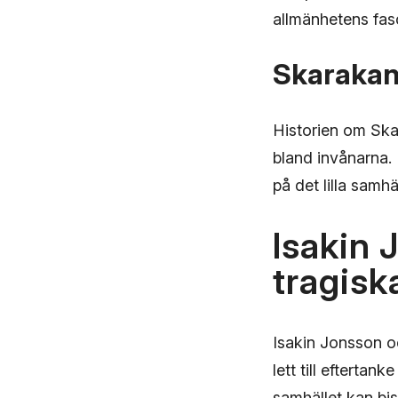
allmänhetens fasci
Skarakann
Historien om Ska
bland invånarna. 
på det lilla samhäl
Isakin 
tragisk
Isakin Jonsson o
lett till efterta
samhället kan bis