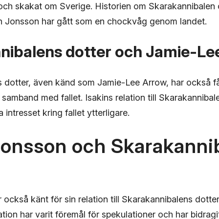
ch skakat om Sverige. Historien om Skarakannibalen
akin Jonsson har gått som en chockvåg genom landet.
nibalens dotter och Jamie-Le
 dotter, även känd som Jamie-Lee Arrow, har också få
amband med fallet. Isakins relation till Skarakannibal
ka intresset kring fallet ytterligare.
Jonsson och Skarakanni
 också känt för sin relation till Skarakannibalens dotte
ion har varit föremål för spekulationer och har bidragit 