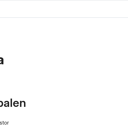
a
balen
stor