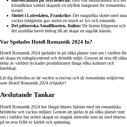
Havsstranden på Seychellerna:
Den vita sandstranden och det
kristallklara vattnet skapade en idyllisk bakgrund för romantiska
scener.
Slottet i Loiredalen, Frankrike:
Det magnifika slottet med sina
vackra trädgårdar gav serien en touch av lyx och romantik.
Det pittoreska Amalfikusten, Italien:
De branta klipporna och
det azurblåa havet bidrog till att skapa en sagolik känsla.
Var Spelades Hotell Romantik 2024 In?
Hotell Romantik 2024 spelades in på olika platser runt om i världen för
att skapa en mångfacetterad och drömlik miljö. Genom att resa till olika
delar av världen lyckades produktionen fånga olika kulturer och
landskap.
Låt dig förtrollas av de vackra scenerna och de romantiska miljöerna
som Hotell Romantik 2024 erbjuder!
Avslutande Tankar
Hotell Romantik 2024 har fångat tittares hjärtan med sin romantiska
berättelse och vackra miljöer. Genom att spelas in på olika platser runt
om i världen har serien skapat en magisk atmosfär som tar med tittarna
på en resa fylld av kärlek och spänning.