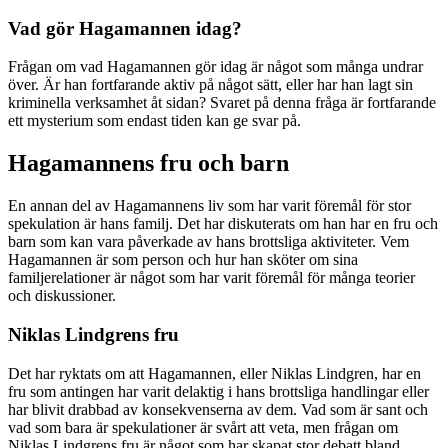
Vad gör Hagamannen idag?
Frågan om vad Hagamannen gör idag är något som många undrar
över. Är han fortfarande aktiv på något sätt, eller har han lagt sin
kriminella verksamhet åt sidan? Svaret på denna fråga är fortfarande
ett mysterium som endast tiden kan ge svar på.
Hagamannens fru och barn
En annan del av Hagamannens liv som har varit föremål för stor
spekulation är hans familj. Det har diskuterats om han har en fru och
barn som kan vara påverkade av hans brottsliga aktiviteter. Vem
Hagamannen är som person och hur han sköter om sina
familjerelationer är något som har varit föremål för många teorier
och diskussioner.
Niklas Lindgrens fru
Det har ryktats om att Hagamannen, eller Niklas Lindgren, har en
fru som antingen har varit delaktig i hans brottsliga handlingar eller
har blivit drabbad av konsekvenserna av dem. Vad som är sant och
vad som bara är spekulationer är svårt att veta, men frågan om
Niklas Lindgrens fru är något som har skapat stor debatt bland