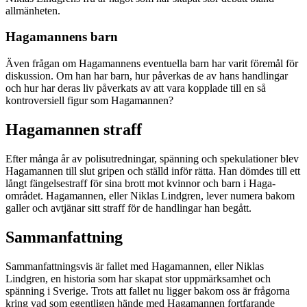
allmänheten.
Hagamannens barn
Även frågan om Hagamannens eventuella barn har varit föremål för
diskussion. Om han har barn, hur påverkas de av hans handlingar
och hur har deras liv påverkats av att vara kopplade till en så
kontroversiell figur som Hagamannen?
Hagamannen straff
Efter många år av polisutredningar, spänning och spekulationer blev
Hagamannen till slut gripen och ställd inför rätta. Han dömdes till ett
långt fängelsestraff för sina brott mot kvinnor och barn i Haga-
området. Hagamannen, eller Niklas Lindgren, lever numera bakom
galler och avtjänar sitt straff för de handlingar han begått.
Sammanfattning
Sammanfattningsvis är fallet med Hagamannen, eller Niklas
Lindgren, en historia som har skapat stor uppmärksamhet och
spänning i Sverige. Trots att fallet nu ligger bakom oss är frågorna
kring vad som egentligen hände med Hagamannen fortfarande