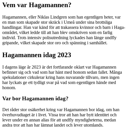
Vem var Hagamannen?
Hagamannen, eller Niklas Lindgren som han egentligen heter, var
en man som skapade stor skräck i Umeå under sina brottsliga
handlingar. Han var känd för att trakassera kvinnor och barn i Haga-
området, vilket ledde till att han blev omskriven som en farlig
individ. Trots intensiv polisutredning lyckades han länge undfly
gripande, vilket skapade stor oro och spänning i samhället.
Hagamannen idag 2023
I dagens läge år 2023 är det fortfarande oklart var Hagamannen
befinner sig och vad som har hänt med honom sedan fallet. Många
spekulationer cirkulerar kring hans nuvarande tillvaro, men ingen
har lyckats ge ett tydligt svar på vad som egentligen hände med
honom.
Var bor Hagamannen idag?
Det råder stor osäkerhet kring var Hagamannen bor idag, om han
överhuvudtaget är i livet. Vissa tror att han har bytt identitet och
lever under en annan alias för att undfly myndigheterna, medan
andra tror att han har lämnat landet och lever utomlands.