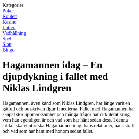
Kategorier
Poker
Roulett
Kasino
Lotteri
Vadhållning
Spel
Slott
Bingo
Hagamannen idag – En
djupdykning i fallet med
Niklas Lindgren
Hagamannen, även känd som Niklas Lindgren, har länge varit en
gåtfull och omskriven figur i medierna. Fallet med Hagamannen har
skapat stor uppmärksamhet och många frågor har cirkulerat kring
vem han egentligen är och vad som har hänt sedan dess. I denna
artikel ska vi utforska Hagamannen idag, hans relationer, hans straff
och vad som har hänt med honom sedan fallet.