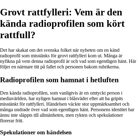
Grovt rattfylleri: Vem är den
kända radioprofilen som kört
rattfull?
Det har skakat om det svenska folket när nyheten om en känd
radioprofil som misstänks för grovt rattfylleri kom ut. Många är
nyfikna på vem denna radioprofil är och vad som egentligen hänt. Här
följer en närmare titt på fallet och personen bakom rubrikerna.
Radioprofilen som hamnat i hetluften
Den kända radioprofilen, som vanligtvis är en omtyckt person i
mediavärlden, har nyligen hamnat i blåsväder efter att ha gripits
misstänkt för rattfylleri. Händelsen väckte stor uppmärksamhet och
många undrade över vad som egentligen hänt. Personens identitet har
ännu inte släppts till allmänheten, men rykten och spekulationer
florerar fritt.
Spekulationer om händelsen