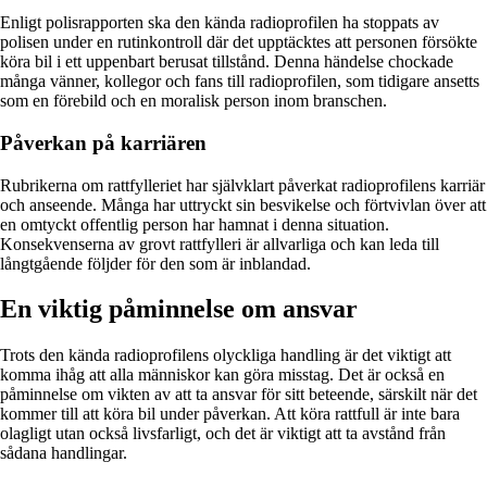
Enligt polisrapporten ska den kända radioprofilen ha stoppats av
polisen under en rutinkontroll där det upptäcktes att personen försökte
köra bil i ett uppenbart berusat tillstånd. Denna händelse chockade
många vänner, kollegor och fans till radioprofilen, som tidigare ansetts
som en förebild och en moralisk person inom branschen.
Påverkan på karriären
Rubrikerna om rattfylleriet har självklart påverkat radioprofilens karriär
och anseende. Många har uttryckt sin besvikelse och förtvivlan över att
en omtyckt offentlig person har hamnat i denna situation.
Konsekvenserna av grovt rattfylleri är allvarliga och kan leda till
långtgående följder för den som är inblandad.
En viktig påminnelse om ansvar
Trots den kända radioprofilens olyckliga handling är det viktigt att
komma ihåg att alla människor kan göra misstag. Det är också en
påminnelse om vikten av att ta ansvar för sitt beteende, särskilt när det
kommer till att köra bil under påverkan. Att köra rattfull är inte bara
olagligt utan också livsfarligt, och det är viktigt att ta avstånd från
sådana handlingar.