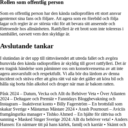
Rollen som offentlig person
Som en offentlig person har den kända radioprofilen ett stort ansvar
gentemot sina fans och följare. Att agera som en förebild och följa
lagar och regler är av största vikt för att bevara sitt anseende och
förtroende hos allmänheten. Rattfylleri är ett brott som inte tolereras i
samhället, oavsett vem den skyldige är.
Avslutande tankar
I slutändan är det upp till rättsväsendet att utreda fallet och avgöra
huruvida den kända radioprofilen är skyldig till grovt rattfylleri. Det är
en tragisk händelse som påminner oss om konsekvenserna av att inte
agera ansvarsfullt och respektfullt. Vi alla bör dra lärdom av denna
incident och sträva efter att göra rätt val när det gäller att köra bil och
hålla sig borta från alkohol och droger när man är bakom ratten.
Påsk 2024 – Datum, Vecka och Allt du Behöver Veta
•
Över Atlanten
2024 – Deltagare och Premiär
•
Fannidays Bloggbevakning och
Instagram – Inaktiverat konto
•
Billy Fagerström – En brottsfall som
skakar Sverige
•
Mästarnas Mästare 2024
•
Arash Pournouri – Aviciis
framgångsrika manager
•
Tishko Ahmed – En hjälte för rättvisa och
sanning
•
Masked Singer Sverige 2024: Allt du behöver veta!
•
Anders
Hansen: En närmare titt på hans kärlek, familj och karriär
•
Skämt och