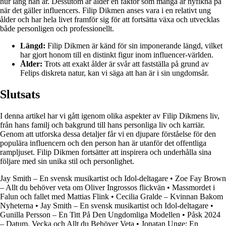
hur lång han är. Dessutom är ålder en faktor som många är nyfikna på
när det gäller influencers. Filip Dikmen anses vara i en relativt ung
ålder och har hela livet framför sig för att fortsätta växa och utvecklas
både personligen och professionellt.
Längd:
Filip Dikmen är känd för sin imponerande längd, vilket
har gjort honom till en distinkt figur inom influencer-världen.
Ålder:
Trots att exakt ålder är svår att fastställa på grund av
Felips diskreta natur, kan vi säga att han är i sin ungdomsår.
Slutsats
I denna artikel har vi gått igenom olika aspekter av Filip Dikmens liv,
från hans familj och bakgrund till hans personliga liv och karriär.
Genom att utforska dessa detaljer får vi en djupare förståelse för den
populära influencern och den person han är utanför det offentliga
rampljuset. Filip Dikmen fortsätter att inspirera och underhålla sina
följare med sin unika stil och personlighet.
Jay Smith – En svensk musikartist och Idol-deltagare
•
Zoe Fay Brown
– Allt du behöver veta om Oliver Ingrossos flickvän
•
Massmordet i
Falun och fallet med Mattias Flink
•
Cecilia Gralde – Kvinnan Bakom
Nyheterna
•
Jay Smith – En svensk musikartist och Idol-deltagare
•
Gunilla Persson – En Titt På Den Ungdomliga Modellen
•
Påsk 2024
– Datum, Vecka och Allt du Behöver Veta
•
Jonatan Unge: En