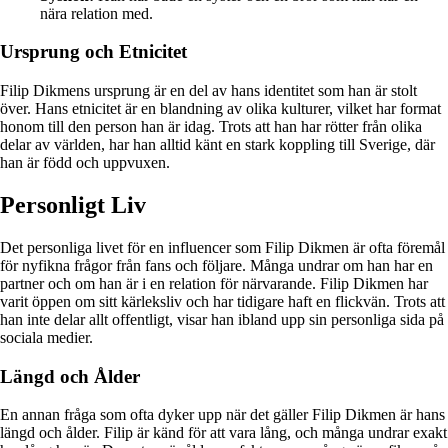
nära relation med.
Ursprung och Etnicitet
Filip Dikmens ursprung är en del av hans identitet som han är stolt
över. Hans etnicitet är en blandning av olika kulturer, vilket har format
honom till den person han är idag. Trots att han har rötter från olika
delar av världen, har han alltid känt en stark koppling till Sverige, där
han är född och uppvuxen.
Personligt Liv
Det personliga livet för en influencer som Filip Dikmen är ofta föremål
för nyfikna frågor från fans och följare. Många undrar om han har en
partner och om han är i en relation för närvarande. Filip Dikmen har
varit öppen om sitt kärleksliv och har tidigare haft en flickvän. Trots att
han inte delar allt offentligt, visar han ibland upp sin personliga sida på
sociala medier.
Längd och Ålder
En annan fråga som ofta dyker upp när det gäller Filip Dikmen är hans
längd och ålder. Filip är känd för att vara lång, och många undrar exakt