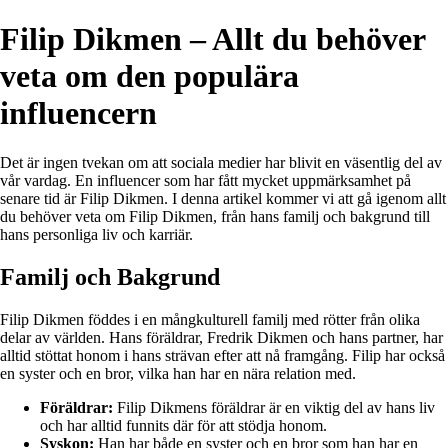
Filip Dikmen – Allt du behöver
veta om den populära
influencern
Det är ingen tvekan om att sociala medier har blivit en väsentlig del av
vår vardag. En influencer som har fått mycket uppmärksamhet på
senare tid är Filip Dikmen. I denna artikel kommer vi att gå igenom allt
du behöver veta om Filip Dikmen, från hans familj och bakgrund till
hans personliga liv och karriär.
Familj och Bakgrund
Filip Dikmen föddes i en mångkulturell familj med rötter från olika
delar av världen. Hans föräldrar, Fredrik Dikmen och hans partner, har
alltid stöttat honom i hans strävan efter att nå framgång. Filip har också
en syster och en bror, vilka han har en nära relation med.
Föräldrar:
Filip Dikmens föräldrar är en viktig del av hans liv
och har alltid funnits där för att stödja honom.
Syskon:
Han har både en syster och en bror som han har en