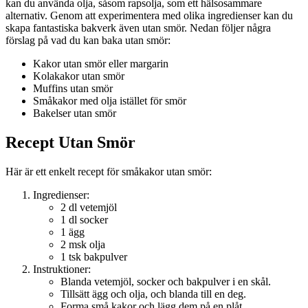
kan du använda olja, såsom rapsolja, som ett hälsosammare
alternativ. Genom att experimentera med olika ingredienser kan du
skapa fantastiska bakverk även utan smör. Nedan följer några
förslag på vad du kan baka utan smör:
Kakor utan smör eller margarin
Kolakakor utan smör
Muffins utan smör
Småkakor med olja istället för smör
Bakelser utan smör
Recept Utan Smör
Här är ett enkelt recept för småkakor utan smör:
Ingredienser:
2 dl vetemjöl
1 dl socker
1 ägg
2 msk olja
1 tsk bakpulver
Instruktioner:
Blanda vetemjöl, socker och bakpulver i en skål.
Tillsätt ägg och olja, och blanda till en deg.
Forma små kakor och lägg dem på en plåt.