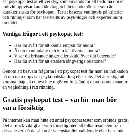
Ett psykopat test är ett verktyg som används för att bedöma om en
individ uppvisar karaktärsdrag och beteendemönster som är
karakteristiska för psykopati. Testet baseras vanligtvis på kriterier
och riktlinjer som har fastställts av psykologer och experter inom
området.
Vanliga frågor i ett psykopat test:
Har du svårt för att känna empati för andra?
Är du manipulativ och kan lätt övertala andra?
Visar du bristande ånger eller skuld över ditt beteende?
Har du svårt för att etablera långvariga relationer?
Genom att besvara frågorna i ett psykopat test får man en indikation
på om man uppvisar psykopatiska drag eller inte. Det är viktigt att
komma ihåg att ett test inte utgör en fullständig diagnos utan snarare
en vägledning i rätt riktning.
Gratis psykopat test – varför man bör
vara försiktig
På internet kan man hitta ett antal psykopat tester som erbjuds gratis.
Det är dock viktigt att vara försiktig med att tolka resultaten från
dessa tester, då de sällan är vetenskapligt validerade eller baserade