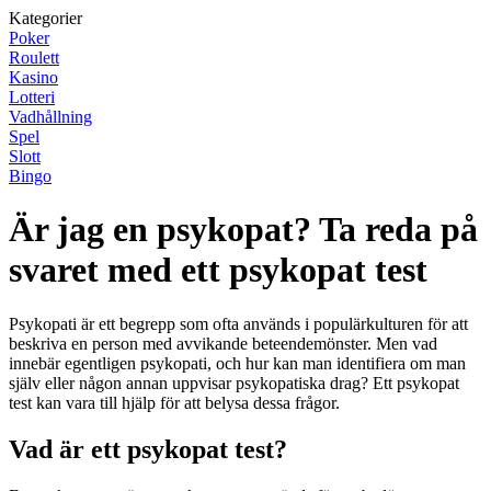
Kategorier
Poker
Roulett
Kasino
Lotteri
Vadhållning
Spel
Slott
Bingo
Är jag en psykopat? Ta reda på
svaret med ett psykopat test
Psykopati är ett begrepp som ofta används i populärkulturen för att
beskriva en person med avvikande beteendemönster. Men vad
innebär egentligen psykopati, och hur kan man identifiera om man
själv eller någon annan uppvisar psykopatiska drag? Ett psykopat
test kan vara till hjälp för att belysa dessa frågor.
Vad är ett psykopat test?