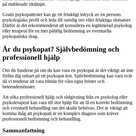
på etablerade riktlinjer.
Gratis psykopattester kan ge ett felaktigt intryck av en persons
psykologiska profil och leda till onödig oro eller felaktiga slutsatser.
Därför är det rekommenderat att konsultera en legitimerad psykolog
eller terapeut för en mer pålitlig bedömning av eventuella
psykopatiska drag.
Är du psykopat? Självbedömning och
professionell hjälp
Om du funderar på om du kan vara en psykopat är det viktigt att inte
förlita dig enbart på ett psykopat test. Självbedömning kan vara svår
då vi tenderar att vara blinda för våra egna brister och
beteendemönster.
Att söka professionell hjälp och rådgivning från en psykolog eller
psykoterapeut kan vara till stor hjälp för att få en korrekt bedömning
och eventuell behandling om det skulle behövas. Det är viktigt att
komma ihåg att psykopati är en komplex diagnos som kräver
professionell bedömning och behandling.
Sammanfattning