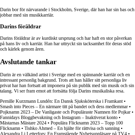
Darin bor för närvarande i Stockholm, Sverige, där han har sin bas och
jobbar med sin musikkarriär.
Darins föräldrar
Darins föräldrar är av kurdiskt ursprung och har haft en stor påverkan
på hans liv och karriär. Han har uttryckt sin tacksamhet för deras stöd
och kärlek genom åren.
Avslutande tankar
Darin är en välkänd artist i Sverige med en spännande karriär och en
intressant personlig bakgrund. Trots att han håller sitt personliga liv
privat har han fortsatt att imponera på sin publik med sin musik och sin
talang. Vi ser fram emot att fortsätta följa Darins musikaliska resa.
Pernille Kurzmann Lundén: En Dansk Sjuksköterska i Framkant
•
Smash into Pieces – En närmare titt på bandet och dess medlemmar
•
Pojknamn 2023 – De Vanligaste och Populäraste Namnen för Pojkar
•
Fannidays Bloggbevakning och Instagram – Inaktiverat konto
•
Mästarnas Mästare 2024
•
Populära Flicknamn 2023 – Topp 100
Flicknamn
•
Tishko Ahmed – En hjälte för rättvisa och sanning
•
Alexandra Li Letterfors: En Framstående Nyhetsuppläsare på TV4
•