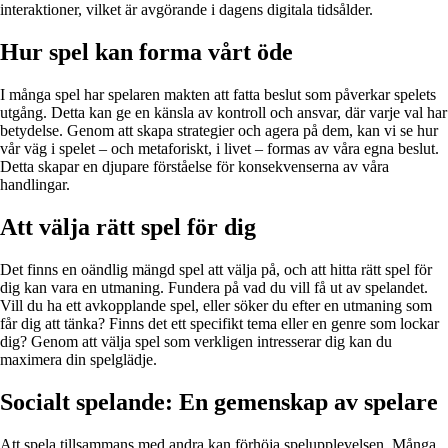
interaktioner, vilket är avgörande i dagens digitala tidsålder.
Hur spel kan forma vårt öde
I många spel har spelaren makten att fatta beslut som påverkar spelets
utgång. Detta kan ge en känsla av kontroll och ansvar, där varje val har
betydelse. Genom att skapa strategier och agera på dem, kan vi se hur
vår väg i spelet – och metaforiskt, i livet – formas av våra egna beslut.
Detta skapar en djupare förståelse för konsekvenserna av våra
handlingar.
Att välja rätt spel för dig
Det finns en oändlig mängd spel att välja på, och att hitta rätt spel för
dig kan vara en utmaning. Fundera på vad du vill få ut av spelandet.
Vill du ha ett avkopplande spel, eller söker du efter en utmaning som
får dig att tänka? Finns det ett specifikt tema eller en genre som lockar
dig? Genom att välja spel som verkligen intresserar dig kan du
maximera din spelglädje.
Socialt spelande: En gemenskap av spelare
Att spela tillsammans med andra kan förhöja spelupplevelsen. Många