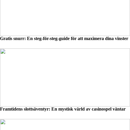
Gratis snurr: En steg-för-steg-guide för att maximera dina vinster
Framtidens slottsäventyr: En mystisk värld av casinospel väntar