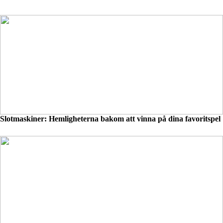
Slotmaskiner: Hemligheterna bakom att vinna på dina favoritspel