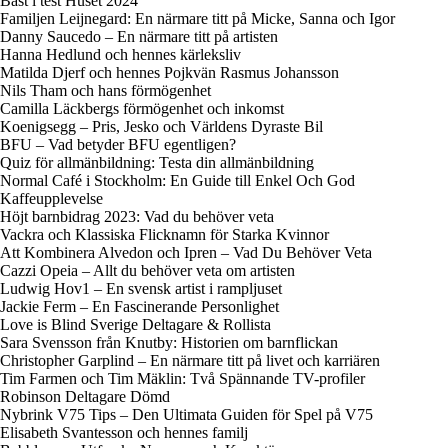
Bäst i test Huset 2024
Familjen Leijnegard: En närmare titt på Micke, Sanna och Igor
Danny Saucedo – En närmare titt på artisten
Hanna Hedlund och hennes kärleksliv
Matilda Djerf och hennes Pojkvän Rasmus Johansson
Nils Tham och hans förmögenhet
Camilla Läckbergs förmögenhet och inkomst
Koenigsegg – Pris, Jesko och Världens Dyraste Bil
BFU – Vad betyder BFU egentligen?
Quiz för allmänbildning: Testa din allmänbildning
Normal Café i Stockholm: En Guide till Enkel Och God
Kaffeupplevelse
Höjt barnbidrag 2023: Vad du behöver veta
Vackra och Klassiska Flicknamn för Starka Kvinnor
Att Kombinera Alvedon och Ipren – Vad Du Behöver Veta
Cazzi Opeia – Allt du behöver veta om artisten
Ludwig Hov1 – En svensk artist i rampljuset
Jackie Ferm – En Fascinerande Personlighet
Love is Blind Sverige Deltagare & Rollista
Sara Svensson från Knutby: Historien om barnflickan
Christopher Garplind – En närmare titt på livet och karriären
Tim Farmen och Tim Mäklin: Två Spännande TV-profiler
Robinson Deltagare Dömd
Nybrink V75 Tips – Den Ultimata Guiden för Spel på V75
Elisabeth Svantesson och hennes familj