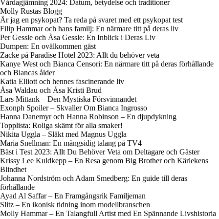
Vårdagjämning 2024: Datum, betydelse och traditioner
Molly Rustas Blogg
Är jag en psykopat? Ta reda på svaret med ett psykopat test
Filip Hammar och hans familj: En närmare titt på deras liv
Per Gessle och Åsa Gessle: En Inblick i Deras Liv
Dumpen: En ovälkommen gäst
Zacke på Paradise Hotel 2023: Allt du behöver veta
Kanye West och Bianca Censori: En närmare titt på deras förhållande
och Biancas ålder
Katia Elliott och hennes fascinerande liv
Åsa Waldau och Åsa Kristi Brud
Lars Mittank – Den Mystiska Försvinnandet
Exonph Spoiler – Skvaller Om Bianca Ingrosso
Hanna Danemyr och Hanna Robinson – En djupdykning
Topplista: Roliga skämt för alla smaker!
Nikita Uggla – Släkt med Magnus Uggla
Maria Snellman: En mångsidig talang på TV4
Bäst i Test 2023: Allt Du Behöver Veta om Deltagare och Gäster
Krissy Lee Kuldkepp – En Resa genom Big Brother och Kärlekens
Blindhet
Johanna Nordström och Adam Smedberg: En guide till deras
förhållande
Ayad Al Saffar – En Framgångsrik Familjeman
Slitz – En ikonisk tidning inom modellbranschen
Molly Hammar – En Talangfull Artist med En Spännande Livshistoria