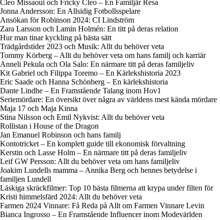
Cleo Missaoui och Fricky Cleo – En Familjär Resa
Jonna Andersson: En Allsidig Fotbollsspelare
Ansökan för Robinson 2024: CI Lindström
Zara Larsson och Lamin Holmén: En titt på deras relation
Hur man tinar kyckling på bästa sätt
Trädgårdstider 2023 och Musik: Allt du behöver veta
Tommy Körberg – Allt du behöver veta om hans familj och karriär
Anneli Pekula och Ola Salo: En närmare titt på deras familjeliv
Kit Gabriel och Filippa Toremo – En Kärlekshistoria 2023
Eric Saade och Hanna Schönberg – En kärlekshistoria
Dante Lindhe – En Framstående Talang inom Hov1
Seriemördare: En översikt över några av världens mest kända mördare
Maja 17 och Maja Kinna
Stina Nilsson och Emil Nykvist: Allt du behöver veta
Rollistan i House of the Dragon
Jan Emanuel Robinson och hans familj
Kontotricket – En komplett guide till ekonomisk förvaltning
Kerstin och Lasse Holm – En närmare titt på deras familjeliv
Leif GW Persson: Allt du behöver veta om hans familjeliv
Joakim Lundells mamma – Annika Berg och hennes betydelse i
familjen Lundell
Läskiga skräckfilmer: Top 10 bästa filmerna att krypa under filten för
Kristi himmelsfärd 2024: Allt du behöver veta
Farmen 2024 Vinnare: Få Reda på Allt om Farmen Vinnare Levin
Bianca Ingrosso – En Framstående Influencer inom Modevärlden