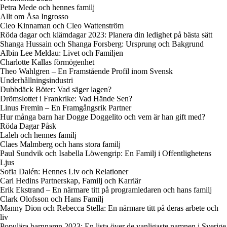
Petra Mede och hennes familj
Allt om Åsa Ingrosso
Cleo Kinnaman och Cleo Wattenström
Röda dagar och klämdagar 2023: Planera din ledighet på bästa sätt
Shanga Hussain och Shanga Forsberg: Ursprung och Bakgrund
Albin Lee Meldau: Livet och Familjen
Charlotte Kallas förmögenhet
Theo Wahlgren – En Framstående Profil inom Svensk
Underhållningsindustri
Dubbdäck Böter: Vad säger lagen?
Drömslottet i Frankrike: Vad Hände Sen?
Linus Fremin – En Framgångsrik Partner
Hur många barn har Dogge Doggelito och vem är han gift med?
Röda Dagar Påsk
Laleh och hennes familj
Claes Malmberg och hans stora familj
Paul Sundvik och Isabella Löwengrip: En Familj i Offentlighetens
Ljus
Sofia Dalén: Hennes Liv och Relationer
Carl Hedins Partnerskap, Familj och Karriär
Erik Ekstrand – En närmare titt på programledaren och hans familj
Clark Olofsson och Hans Familj
Manny Dion och Rebecca Stella: En närmare titt på deras arbete och
liv
Populära barnnamn 2023: En lista över de vanligaste namnen i Sverige