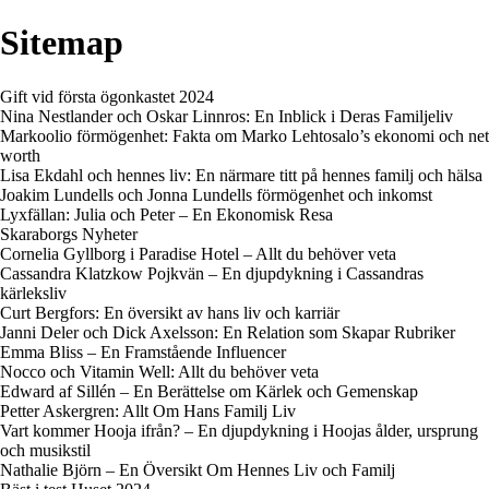
Sitemap
Gift vid första ögonkastet 2024
Nina Nestlander och Oskar Linnros: En Inblick i Deras Familjeliv
Markoolio förmögenhet: Fakta om Marko Lehtosalo’s ekonomi och net
worth
Lisa Ekdahl och hennes liv: En närmare titt på hennes familj och hälsa
Joakim Lundells och Jonna Lundells förmögenhet och inkomst
Lyxfällan: Julia och Peter – En Ekonomisk Resa
Skaraborgs Nyheter
Cornelia Gyllborg i Paradise Hotel – Allt du behöver veta
Cassandra Klatzkow Pojkvän – En djupdykning i Cassandras
kärleksliv
Curt Bergfors: En översikt av hans liv och karriär
Janni Deler och Dick Axelsson: En Relation som Skapar Rubriker
Emma Bliss – En Framstående Influencer
Nocco och Vitamin Well: Allt du behöver veta
Edward af Sillén – En Berättelse om Kärlek och Gemenskap
Petter Askergren: Allt Om Hans Familj Liv
Vart kommer Hooja ifrån? – En djupdykning i Hoojas ålder, ursprung
och musikstil
Nathalie Björn – En Översikt Om Hennes Liv och Familj