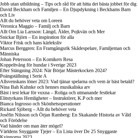
Jobb utan utbildning – Tips och råd för att hitta det bästa jobbet för dig
David Beckham och Familjen – En Djupdykning i Beckhams Barn
och Liv
Allt du behöver veta om Loreen
Veronica Maggio – Familj och Barn
Allt Om Lia Larsson: Längd, Ålder, Pojkvän och Mer
Snickar Björn – En inspiration för alla
Viktor Frisk och hans kärleksliv
Marcus Berggren: En Framgångsrik Skådespelare, Familjeman och
Människa
Johan Petersson – En Komikers Resa
Koppeltvång för hundar i Sverige 2023
Efter Stängning 2024: När Börjar Mästerkocken 2024?
Poängställning i Serie A
Allsvenskans löner 2023: Vad tjänar spelarna och vem är bäst betald?
Nina Bah Kuhnke och hennes musikaliska arv
Bäst i test lekar för vuxna – Roliga och utmanande festlekar
Elitstyrkans Hemligheter – Instruktörer, K.P och mer
Bianca Ingrosso och Skönhetsoperationer
Rickard Sjöberg – Allt du behöver veta
Joséfin Nilsson och Örjan Ramberg: En Skakande Historia av Våld
och Förödelse
Vad händer om man äter mögel?
Världens Snyggaste Tjejer – En Lista över De 25 Snyggaste
Kvinnorna 2023