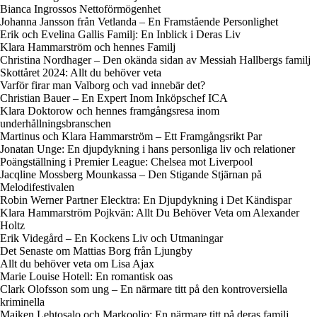
Bianca Ingrossos Nettoförmögenhet
Johanna Jansson från Vetlanda – En Framstående Personlighet
Erik och Evelina Gallis Familj: En Inblick i Deras Liv
Klara Hammarström och hennes Familj
Christina Nordhager – Den okända sidan av Messiah Hallbergs familj
Skottåret 2024: Allt du behöver veta
Varför firar man Valborg och vad innebär det?
Christian Bauer – En Expert Inom Inköpschef ICA
Klara Doktorow och hennes framgångsresa inom
underhållningsbranschen
Martinus och Klara Hammarström – Ett Framgångsrikt Par
Jonatan Unge: En djupdykning i hans personliga liv och relationer
Poängställning i Premier League: Chelsea mot Liverpool
Jacqline Mossberg Mounkassa – Den Stigande Stjärnan på
Melodifestivalen
Robin Werner Partner Elecktra: En Djupdykning i Det Kändispar
Klara Hammarström Pojkvän: Allt Du Behöver Veta om Alexander
Holtz
Erik Videgård – En Kockens Liv och Utmaningar
Det Senaste om Mattias Borg från Ljungby
Allt du behöver veta om Lisa Ajax
Marie Louise Hotell: En romantisk oas
Clark Olofsson som ung – En närmare titt på den kontroversiella
kriminella
Majken Lehtosalo och Markoolio: En närmare titt på deras familj