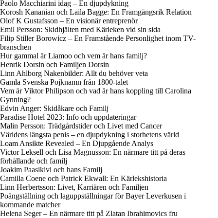
Paolo Macchiarini idag – En djupdykning
Korosh Kananian och Laila Bagge: En Framgångsrik Relation
Olof K Gustafsson – En visionär entreprenör
Emil Persson: Skidhjälten med Kärleken vid sin sida
Filip Stiller Borowicz – En Framstående Personlighet inom TV-
branschen
Hur gammal är Liamoo och vem är hans familj?
Henrik Dorsin och Familjen Dorsin
Linn Ahlborg Nakenbilder: Allt du behöver veta
Gamla Svenska Pojknamn från 1800-talet
Vem är Viktor Philipson och vad är hans koppling till Carolina
Gynning?
Edvin Anger: Skidåkare och Familj
Paradise Hotel 2023: Info och uppdateringar
Malin Persson: Trädgårdstider och Livet med Cancer
Världens längsta penis – en djupdykning i storhetens värld
Loam Ansikte Revealed – En Djupgående Analys
Victor Leksell och Lisa Magnusson: En närmare titt på deras
förhållande och familj
Joakim Paasikivi och hans Familj
Camilla Coene och Patrick Ekwall: En Kärlekshistoria
Linn Herbertsson: Livet, Karriären och Familjen
Poängställning och laguppställningar för Bayer Leverkusen i
kommande matcher
Helena Seger – En närmare titt på Zlatan Ibrahimovics fru