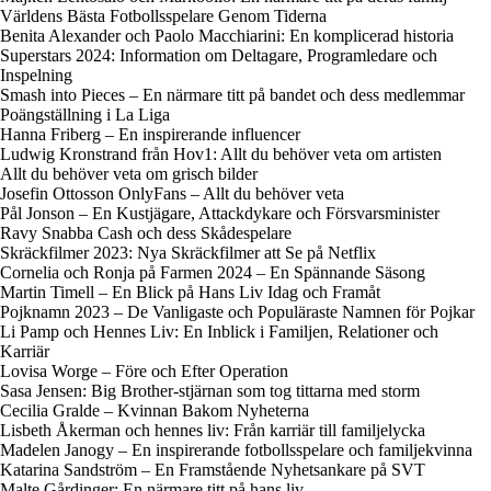
Världens Bästa Fotbollsspelare Genom Tiderna
Benita Alexander och Paolo Macchiarini: En komplicerad historia
Superstars 2024: Information om Deltagare, Programledare och
Inspelning
Smash into Pieces – En närmare titt på bandet och dess medlemmar
Poängställning i La Liga
Hanna Friberg – En inspirerande influencer
Ludwig Kronstrand från Hov1: Allt du behöver veta om artisten
Allt du behöver veta om grisch bilder
Josefin Ottosson OnlyFans – Allt du behöver veta
Pål Jonson – En Kustjägare, Attackdykare och Försvarsminister
Ravy Snabba Cash och dess Skådespelare
Skräckfilmer 2023: Nya Skräckfilmer att Se på Netflix
Cornelia och Ronja på Farmen 2024 – En Spännande Säsong
Martin Timell – En Blick på Hans Liv Idag och Framåt
Pojknamn 2023 – De Vanligaste och Populäraste Namnen för Pojkar
Li Pamp och Hennes Liv: En Inblick i Familjen, Relationer och
Karriär
Lovisa Worge – Före och Efter Operation
Sasa Jensen: Big Brother-stjärnan som tog tittarna med storm
Cecilia Gralde – Kvinnan Bakom Nyheterna
Lisbeth Åkerman och hennes liv: Från karriär till familjelycka
Madelen Janogy – En inspirerande fotbollsspelare och familjekvinna
Katarina Sandström – En Framstående Nyhetsankare på SVT
Malte Gårdinger: En närmare titt på hans liv