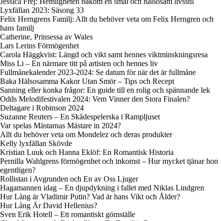
Jessica Frej: Hemligheten bakom en smal och hälsosam livsstil
Lyxfällan 2023: Säsong 33
Felix Herngrens Familj: Allt du behöver veta om Felix Herngren och
hans familj
Catherine, Prinsessa av Wales
Lars Lerins Förmögenhet
Carola Häggkvist: Längd och vikt samt hennes viktminskningsresa
Miss Li – En närmare titt på artisten och hennes liv
Fullmånekalender 2023-2024: Se datum för när det är fullmåne
Baka Hälsosamma Kakor Utan Smör – Tips och Recept
Sanning eller konka frågor: En guide till en rolig och spännande lek
Odds Melodifestivalen 2024: Vem Vinner den Stora Finalen?
Deltagare i Robinson 2024
Suzanne Reuters – En Skådespelerska i Rampljuset
Var spelas Mästarnas Mästare in 2024?
Allt du behöver veta om Mondelez och deras produkter
Kelly lyxfällan Skövde
Kristian Luuk och Hanna Eklöf: En Romantisk Historia
Pernilla Wahlgrens förmögenhet och inkomst – Hur mycket tjänar hon
egentligen?
Rollistan i Avgrunden och En av Oss Ljuger
Hagamannen idag – En djupdykning i fallet med Niklas Lindgren
Hur Lång är Vladimir Putin? Vad är hans Vikt och Ålder?
Hur Lång Är David Hellenius?
Sven Erik Hotell – Ett romantiskt gömställe