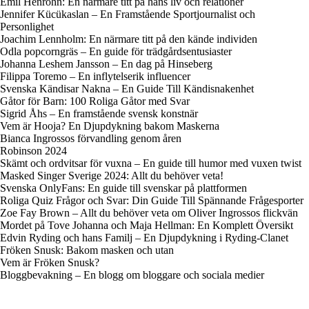
Emil Henrohn: En närmare titt på hans liv och relationer
Jennifer Kücükaslan – En Framstående Sportjournalist och
Personlighet
Joachim Lennholm: En närmare titt på den kände individen
Odla popcorngräs – En guide för trädgårdsentusiaster
Johanna Leshem Jansson – En dag på Hinseberg
Filippa Toremo – En inflytelserik influencer
Svenska Kändisar Nakna – En Guide Till Kändisnakenhet
Gåtor för Barn: 100 Roliga Gåtor med Svar
Sigrid Åhs – En framstående svensk konstnär
Vem är Hooja? En Djupdykning bakom Maskerna
Bianca Ingrossos förvandling genom åren
Robinson 2024
Skämt och ordvitsar för vuxna – En guide till humor med vuxen twist
Masked Singer Sverige 2024: Allt du behöver veta!
Svenska OnlyFans: En guide till svenskar på plattformen
Roliga Quiz Frågor och Svar: Din Guide Till Spännande Frågesporter
Zoe Fay Brown – Allt du behöver veta om Oliver Ingrossos flickvän
Mordet på Tove Johanna och Maja Hellman: En Komplett Översikt
Edvin Ryding och hans Familj – En Djupdykning i Ryding-Clanet
Fröken Snusk: Bakom masken och utan
Vem är Fröken Snusk?
Bloggbevakning – En blogg om bloggare och sociala medier