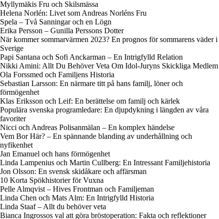
Myllymäkis Fru och Skilsmässa
Helena Norlén: Livet som Andreas Norléns Fru
Spela – Två Sanningar och en Lögn
Erika Persson – Gunilla Perssons Dotter
När kommer sommarvärmen 2023? En prognos för sommarens väder i
Sverige
Papi Santana och Sofi Anckarman – En Intrigfylld Relation
Nikki Amini: Allt Du Behöver Veta Om Idol-Juryns Skickliga Medlem
Ola Forssmed och Familjens Historia
Sebastian Larsson: En närmare titt på hans familj, löner och
förmögenhet
Klas Eriksson och Leif: En berättelse om familj och kärlek
Populära svenska programledare: En djupdykning i längden av våra
favoriter
Nicci och Andreas Polisanmälan – En komplex händelse
Vem Bor Här? – En spännande blanding av underhållning och
nyfikenhet
Jan Emanuel och hans förmögenhet
Linda Lampenius och Martin Cullberg: En Intressant Familjehistoria
Jon Olsson: En svensk skidåkare och affärsman
10 Korta Spökhistorier för Vuxna
Pelle Almqvist – Hives Frontman och Familjeman
Linda Chen och Mats Alm: En Intrigfylld Historia
Linda Staaf – Allt du behöver veta
Bianca Ingrossos val att göra bröstoperation: Fakta och reflektioner