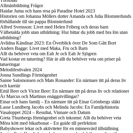
Törnblad
Allmänbildning Frågor
Haidar Juma och hans resa på Paradise Hotel 2023
Historien om Johanna Möllers dotter Amanda och Julia Blomsterlunds
förhållande till sin pappa Blomsterlund
Alfred Svensson: Livet med Helen Friberg och deras barn
Välbetalda jobb utan utbildning: Hur hittar du jobb med bra lön utan
utbildning?
Avlidna Kändisar 2023: En Överblick över De Som Gått Bort
Anders Bagge: Livet med Maka, Fru och Barn
Allt du behöver veta om Eah Je och Eah Je Sjögren
Vad kostar en tatuering? Här är allt du behöver veta om priser på
tatueringar
Melodifestivalen 2024
Jonna Sundlings Förmögenhet
Sanne Salomonsen och Mats Ronander: En närmare titt på deras liv
och karriär
Emil Beer och Victor Beer: En närmare titt på deras liv och relationer
Är Marcus och Martinus enäggstvillingar?
Einar och hans familj – En närmare titt på Einar Grönbergs släkt
Lasse Lundberg Jacobs och Melinda Jacobs: En Familjehistoria
Vasaloppet 2024 – Resultat, Vinnare och Datum
Greta Thunbergs förmögenhet och inkomst: Allt du behöver veta
Möra kött med bikarbonat – En guide till perfektion
Babyshower lekar och aktiviteter för en minnesvärd tillställning