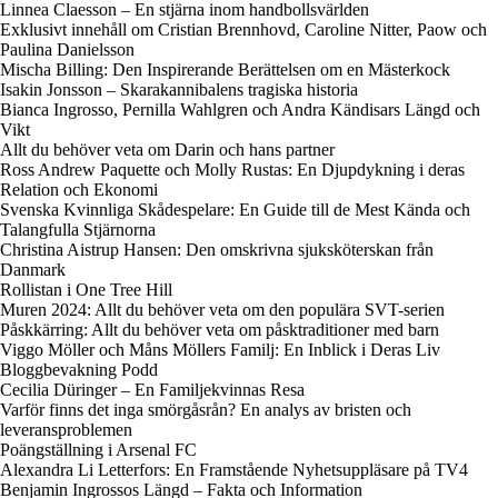
Linnea Claesson – En stjärna inom handbollsvärlden
Exklusivt innehåll om Cristian Brennhovd, Caroline Nitter, Paow och
Paulina Danielsson
Mischa Billing: Den Inspirerande Berättelsen om en Mästerkock
Isakin Jonsson – Skarakannibalens tragiska historia
Bianca Ingrosso, Pernilla Wahlgren och Andra Kändisars Längd och
Vikt
Allt du behöver veta om Darin och hans partner
Ross Andrew Paquette och Molly Rustas: En Djupdykning i deras
Relation och Ekonomi
Svenska Kvinnliga Skådespelare: En Guide till de Mest Kända och
Talangfulla Stjärnorna
Christina Aistrup Hansen: Den omskrivna sjuksköterskan från
Danmark
Rollistan i One Tree Hill
Muren 2024: Allt du behöver veta om den populära SVT-serien
Påskkärring: Allt du behöver veta om påsktraditioner med barn
Viggo Möller och Måns Möllers Familj: En Inblick i Deras Liv
Bloggbevakning Podd
Cecilia Düringer – En Familjekvinnas Resa
Varför finns det inga smörgåsrån? En analys av bristen och
leveransproblemen
Poängställning i Arsenal FC
Alexandra Li Letterfors: En Framstående Nyhetsuppläsare på TV4
Benjamin Ingrossos Längd – Fakta och Information