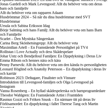
Jonas Gardell och Mark Levengood: Allt du behöver veta om deras
barn och familjeliv
Allt du behöver veta om rapparen Adaam
Husdrömmar 2024 – Så når du dina husdrömmar med SVT
Husdrömmar
Ursula och Sabina Eriksson Idag
Börje Salming och hans Familj: Allt du behöver veta om hans Barn
och Familjeliv
Scarlet – Den Mystiska Sångerskan
Carina Berg Skönhetsingrepp: Allt du behöver veta
Maximilian Artell – En Framstående Personlighet på TV4
Rollistan i Love Actually och dess Skådespelare
Johar Untz och Bendjelloul Familjen: En Djupdykning i Deras Liv
Emma Ribom och hennes nära och kära
Penny Parnevik: Allt du behöver veta om den kända tv-personligheten
Leonard Höglind och Anatoliy Petersson – En djupdykning i deras liv
och karriär
Robinson 2023: Deltagare, Finalister och Vinnare
Introduktion till Levengood-familjen och Olga Levengood på
Instagram
Vanna Rosenberg – En hyllad skådespelerska och barnprogramledare
Theodor Wahlgren: En Framstående Artist i Framtiden
Rasmus Gozzi och Fröken Snusk – En närmare titt på deras liv
Förlösamordet: En djupdykning i fallet Therese Tang och Martin