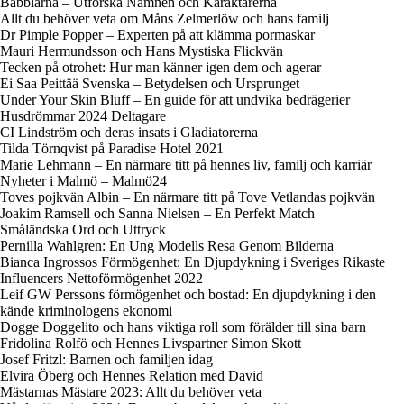
Babblarna – Utforska Namnen och Karaktärerna
Allt du behöver veta om Måns Zelmerlöw och hans familj
Dr Pimple Popper – Experten på att klämma pormaskar
Mauri Hermundsson och Hans Mystiska Flickvän
Tecken på otrohet: Hur man känner igen dem och agerar
Ei Saa Peittää Svenska – Betydelsen och Ursprunget
Under Your Skin Bluff – En guide för att undvika bedrägerier
Husdrömmar 2024 Deltagare
CI Lindström och deras insats i Gladiatorerna
Tilda Törnqvist på Paradise Hotel 2021
Marie Lehmann – En närmare titt på hennes liv, familj och karriär
Nyheter i Malmö – Malmö24
Toves pojkvän Albin – En närmare titt på Tove Vetlandas pojkvän
Joakim Ramsell och Sanna Nielsen – En Perfekt Match
Småländska Ord och Uttryck
Pernilla Wahlgren: En Ung Modells Resa Genom Bilderna
Bianca Ingrossos Förmögenhet: En Djupdykning i Sveriges Rikaste
Influencers Nettoförmögenhet 2022
Leif GW Perssons förmögenhet och bostad: En djupdykning i den
kände kriminologens ekonomi
Dogge Doggelito och hans viktiga roll som förälder till sina barn
Fridolina Rolfö och Hennes Livspartner Simon Skott
Josef Fritzl: Barnen och familjen idag
Elvira Öberg och Hennes Relation med David
Mästarnas Mästare 2023: Allt du behöver veta