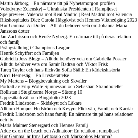
Martin Järborg – En närmare titt på Nyhetsmorgon-profilen
Volodymyr Zelenskyj – Ukrainska Presidenten I Rampljuset
Spelpreview: Valencia mot Real Madrid | Real Madrid mot Valencia
Rikshospitalets Diet: Carola Häggkvist och Hennes Viktnedgång 2023
Hur Gammal Är Dotter – Allt du behöver veta om Johanna Maria
Janssons dotter
Jan Zachrisson och Renée Nyberg: En närmare titt på deras relation
och familj
Poängställning i Champions League
Henrik Schyffert och Familjen
Gabriella Joss Blogg – Allt du behöver veta om Gabriella Possler
Allt du behöver veta om Samir Badran och Viktor Frisk
Tareq Taylor och hans flickvän Sofia Ståhl: En kärlekshistoria
Nicci Hernestig – En Livsberättelse
My Martens – Bloggbevakning och Skvaller
Porträtt av Filip Wolfe Sjunnesson och Sebastian Strandhotellet
Rollistan i Stugfixarna Norge – Säsong 10
Uppesittarkväll och Bingolotto 2023
Fredrik Lindström – Skidskytt och Läkare
Allt om Hampus Hedström och Keyyo: Flickvän, Familj och Karriär
Fredrik Lindström och hans familj: En närmare titt på hans relationer
och liv
Maria Malmer Stenergard och Hennes Familj
Adde ex on the beach och Adinatoor: En relation i rampljuset
Hur Gammal är Irma Lehtosalo och Markoolios Mamma?