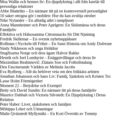
Moa Wallin och hennes liv: En djupdykning i allt från karriär till
personliga relationer
Abbe Blattelito – En närmare titt på en kontroversiell personlighet
10 saker otrogna gör i mobilen: Hur du kan avslöja otrohet
Nike Nylander – En allsidig atlet i rampljuset
Anna Mannheimer och Peter Apelgren: En Skilsmässa och deras
Familjeliv
Effektiva och Hälsosamma Citronsnacks för Ditt Njutning
Fredrik Skillemar – En svensk nyhetsuppläsare
Rollistan i Nyckeln till Frihet – En Sann Historia om Andy Dufresne
Sindy Niklasson och unga föräldrar
Stugfixarna Norge och dess ägare Halvor Bakke
Henrik och Joel Lundqvist – Enäggstvillingar och deras liv
Maximilian Ibrahimović: Zlatans Son och Fotbollstalang
Den Fascinerande Världen av Melinda Jacobs
Eva Rydberg – Allt du behöver veta om den folkkära artisten
Jonathan Johansson och hans Liv: Familj, Sjukdom och Kristen Tro
Lasse Holm Förmögenhet
Moment 22 – Betydelse och Exempel
Betty och David Sundin: En närmare titt på deras familjeliv
Maurice Dabbah och Victoria Silvstedt: En Djupdykning i Deras
Relation
Peter Haber: Livet, sjukdomen och familjen
Möhippa Leker och Utmaningar
Malin Qvänstedt Myllymäki – En Kort Översikt av Tommy