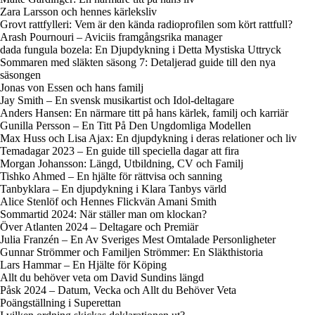
Zara Larsson och hennes kärleksliv
Grovt rattfylleri: Vem är den kända radioprofilen som kört rattfull?
Arash Pournouri – Aviciis framgångsrika manager
dada fungula bozela: En Djupdykning i Detta Mystiska Uttryck
Sommaren med släkten säsong 7: Detaljerad guide till den nya
säsongen
Jonas von Essen och hans familj
Jay Smith – En svensk musikartist och Idol-deltagare
Anders Hansen: En närmare titt på hans kärlek, familj och karriär
Gunilla Persson – En Titt På Den Ungdomliga Modellen
Max Huss och Lisa Ajax: En djupdykning i deras relationer och liv
Temadagar 2023 – En guide till speciella dagar att fira
Morgan Johansson: Längd, Utbildning, CV och Familj
Tishko Ahmed – En hjälte för rättvisa och sanning
Tanbyklara – En djupdykning i Klara Tanbys värld
Alice Stenlöf och Hennes Flickvän Amani Smith
Sommartid 2024: När ställer man om klockan?
Över Atlanten 2024 – Deltagare och Premiär
Julia Franzén – En Av Sveriges Mest Omtalade Personligheter
Gunnar Strömmer och Familjen Strömmer: En Släkthistoria
Lars Hammar – En Hjälte för Köping
Allt du behöver veta om David Sundins längd
Påsk 2024 – Datum, Vecka och Allt du Behöver Veta
Poängställning i Superettan