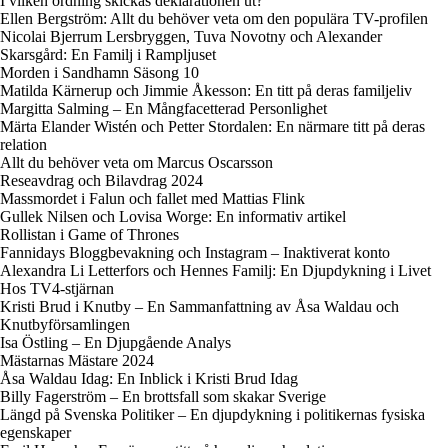
I vilken ordning skickas deklarationen ut?
Ellen Bergström: Allt du behöver veta om den populära TV-profilen
Nicolai Bjerrum Lersbryggen, Tuva Novotny och Alexander
Skarsgård: En Familj i Rampljuset
Morden i Sandhamn Säsong 10
Matilda Kärnerup och Jimmie Åkesson: En titt på deras familjeliv
Margitta Salming – En Mångfacetterad Personlighet
Märta Elander Wistén och Petter Stordalen: En närmare titt på deras
relation
Allt du behöver veta om Marcus Oscarsson
Reseavdrag och Bilavdrag 2024
Massmordet i Falun och fallet med Mattias Flink
Gullek Nilsen och Lovisa Worge: En informativ artikel
Rollistan i Game of Thrones
Fannidays Bloggbevakning och Instagram – Inaktiverat konto
Alexandra Li Letterfors och Hennes Familj: En Djupdykning i Livet
Hos TV4-stjärnan
Kristi Brud i Knutby – En Sammanfattning av Åsa Waldau och
Knutbyförsamlingen
Isa Östling – En Djupgående Analys
Mästarnas Mästare 2024
Åsa Waldau Idag: En Inblick i Kristi Brud Idag
Billy Fagerström – En brottsfall som skakar Sverige
Längd på Svenska Politiker – En djupdykning i politikernas fysiska
egenskaper