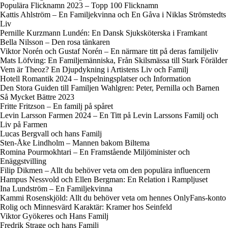
Populära Flicknamn 2023 – Topp 100 Flicknamn
Kattis Ahlström – En Familjekvinna och En Gåva i Niklas Strömstedts
Liv
Pernille Kurzmann Lundén: En Dansk Sjuksköterska i Framkant
Bella Nilsson – Den rosa tänkaren
Viktor Norén och Gustaf Norén – En närmare titt på deras familjeliv
Mats Löfving: En Familjemänniska, Från Skilsmässa till Stark Förälder
Vem är Theoz? En Djupdykning i Artistens Liv och Familj
Hotell Romantik 2024 – Inspelningsplatser och Information
Den Stora Guiden till Familjen Wahlgren: Peter, Pernilla och Barnen
Så Mycket Bättre 2023
Fritte Fritzson – En familj på spåret
Levin Larsson Farmen 2024 – En Titt på Levin Larssons Familj och
Liv på Farmen
Lucas Bergvall och hans Familj
Sten-Åke Lindholm – Mannen bakom Biltema
Romina Pourmokhtari – En Framstående Miljöminister och
Enäggstvilling
Filip Dikmen – Allt du behöver veta om den populära influencern
Hampus Nessvold och Ellen Bergman: En Relation i Rampljuset
Ina Lundström – En Familjekvinna
Kammi Rosenskjöld: Allt du behöver veta om hennes OnlyFans-konto
Rolig och Minnesvärd Karaktär: Kramer hos Seinfeld
Viktor Gyökeres och Hans Familj
Fredrik Strage och hans Familj