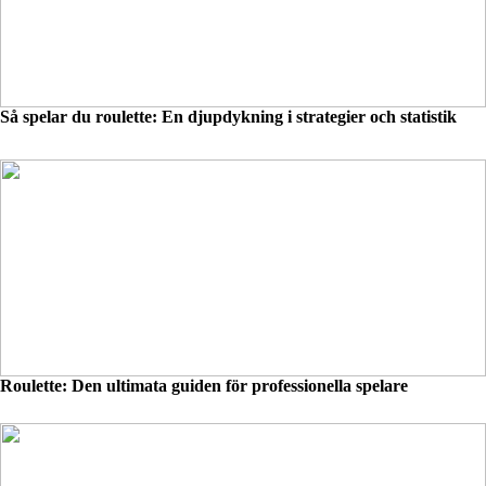
Så spelar du roulette: En djupdykning i strategier och statistik
Roulette: Den ultimata guiden för professionella spelare