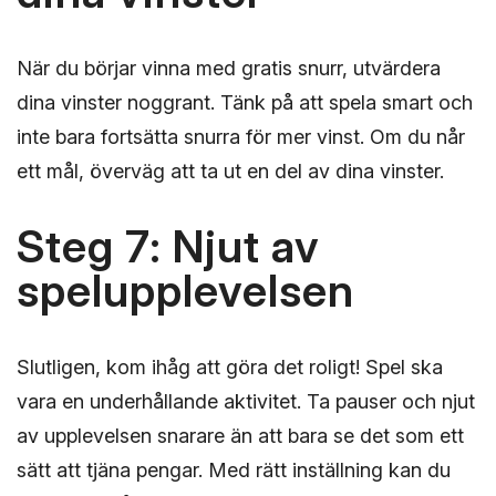
När du börjar vinna med gratis snurr, utvärdera
dina vinster noggrant. Tänk på att spela smart och
inte bara fortsätta snurra för mer vinst. Om du når
ett mål, överväg att ta ut en del av dina vinster.
Steg 7: Njut av
spelupplevelsen
Slutligen, kom ihåg att göra det roligt! Spel ska
vara en underhållande aktivitet. Ta pauser och njut
av upplevelsen snarare än att bara se det som ett
sätt att tjäna pengar. Med rätt inställning kan du