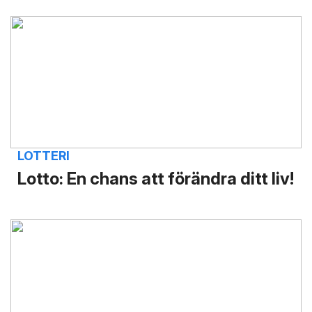
LOTTERI
Lotto: En chans att förändra ditt liv!