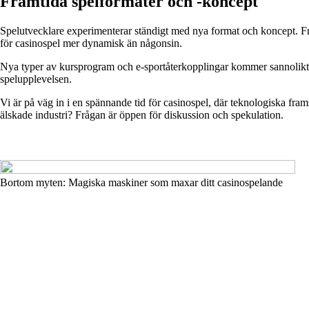
Framtida spelformater och -koncept
Spelutvecklare experimenterar ständigt med nya format och koncept. Frå
för casinospel mer dynamisk än någonsin.
Nya typer av kursprogram och e-sportåterkopplingar kommer sannolikt att
spelupplevelsen.
Vi är på väg in i en spännande tid för casinospel, där teknologiska fr
älskade industri? Frågan är öppen för diskussion och spekulation.
Bortom myten: Magiska maskiner som maxar ditt casinospelande