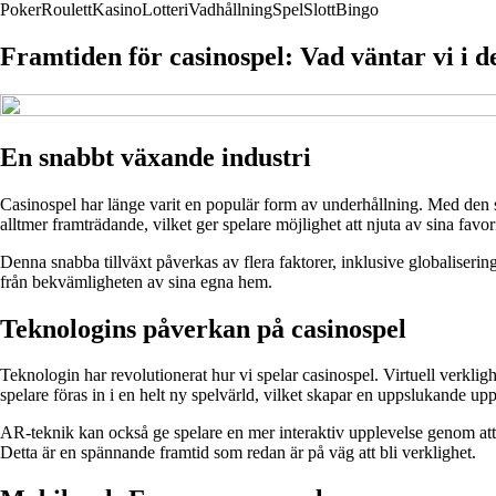
Poker
Roulett
Kasino
Lotteri
Vadhållning
Spel
Slott
Bingo
Framtiden för casinospel: Vad väntar vi i 
En snabbt växande industri
Casinospel har länge varit en populär form av underhållning. Med den 
alltmer framträdande, vilket ger spelare möjlighet att njuta av sina favo
Denna snabba tillväxt påverkas av flera faktorer, inklusive globaliseringen 
från bekvämligheten av sina egna hem.
Teknologins påverkan på casinospel
Teknologin har revolutionerat hur vi spelar casinospel. Virtuell ver
spelare föras in i en helt ny spelvärld, vilket skapar en uppslukande uppl
AR-teknik kan också ge spelare en mer interaktiv upplevelse genom att ö
Detta är en spännande framtid som redan är på väg att bli verklighet.