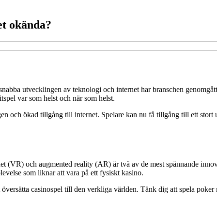
det okända?
snabba utvecklingen av teknologi och internet har branschen genomgått 
ritspel var som helst och när som helst.
och ökad tillgång till internet. Spelare kan nu få tillgång till ett stort u
klighet (VR) och augmented reality (AR) är två av de mest spännande i
evelse som liknar att vara på ett fysiskt kasino.
versätta casinospel till den verkliga världen. Tänk dig att spela poker