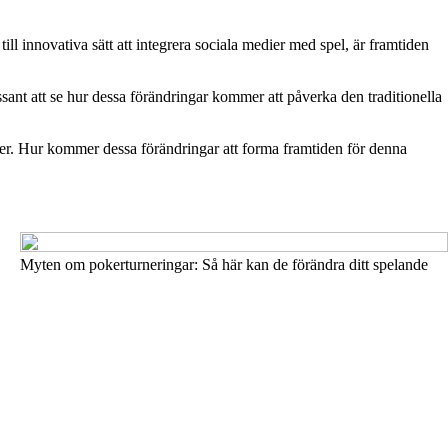
 innovativa sätt att integrera sociala medier med spel, är framtiden
ssant att se hur dessa förändringar kommer att påverka den traditionella
eter. Hur kommer dessa förändringar att forma framtiden för denna
Myten om pokerturneringar: Så här kan de förändra ditt spelande